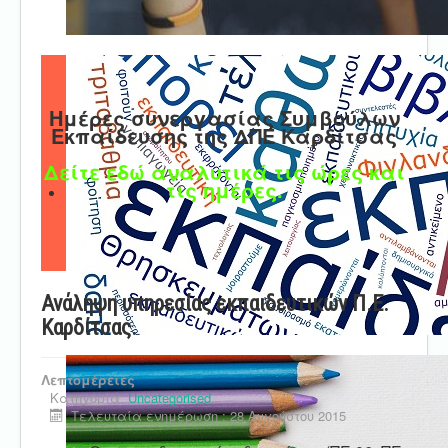
Ημέρες συνεργασίας Συμβούλων
Εκπαίδευσης της ΔΠΕ Καρδίτσας
Δείτε εδώ αναλυτικά τις ώρες και
τις ημέρες.
Ανάληψη υπηρεσίας εκπαιδευτικών Π.Ε.
Καρδίτσας.
Λεπτομέρειες
Κατηγορία:
Uncategorised
Τελευταία ενημέρωση : 28 Αυγούστου 2015