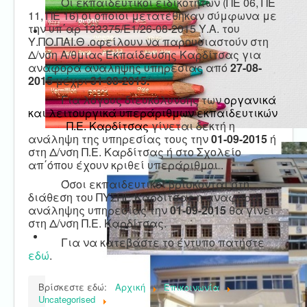
Οι εκπαιδευτικοί ειδικοτήτων (ΠΕ 06, ΠΕ
11, ΠΕ 16) οι οποίοι μετατέθηκαν σύμφωνα με
την υπ΄αρ 133375/Ε1/26-08-2015 Υ.Α. του
Υ.ΠΟ.ΠΑΙ.Θ .οφείλουν να παρουσιαστούν στη
Δ/νση Α/θμιας Εκπαίδευσης Καρδίτσας για
αναφορά ανάληψης υπηρεσίας από
27-08-
2015
μέχρι
31-08-2015.
Για λόγους διευκόλυνσης των
οργανικά
και λειτουργικά υπεράριθμων εκπαιδευτικών
Π.Ε. Καρδίτσας
γίνεται δεκτή η
ανάληψη της υπηρεσίας τους την
01-09-2015
ή
στη Δ/νση Π.Ε. Καρδίτσας ή στο Σχολείο
απ΄όπου έχουν κριθεί υπεράριθμοι .
Όσοι εκπαιδευτικοί βρίσκονται στη
διάθεση του ΠΥΣΠΕ Καρδίτσας η αναφορά
ανάληψης υπηρεσίας την
01-09-2015
θα γίνει
στη Δ/νση Π.Ε. Καρδίτσας.
Για να κατεβάστε το έντυπο πατήστε
εδώ
.
Βρίσκεστε εδώ:
Αρχική
Επικοινωνία
Uncategorised