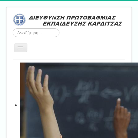
Αναζήτηση...
Εναλλαγή
πλοήγησης
Αρχική
ΔΠΕ
Τμήμα Α'
Τμήμα Β'
Τμήμα Γ'
Τμήμα Δ'
Τμήμα E'
Επικοινωνία