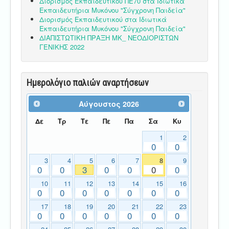
Διορισμός Εκπαιδευτικού ΠΕ70 στα Ιδιωτικά
Εκπαιδευτήρια Μυκόνου "Σύγχρονη Παιδεία"
Διορισμός Εκπαιδευτικού στα Ιδιωτικά
Εκπαιδευτήρια Μυκόνου "Σύγχρονη Παιδεία"
ΔΙΑΠΙΣΤΩΤΙΚΗ ΠΡΑΞΗ ΜΚ_ ΝΕΟΔΙΟΡΙΣΤΩΝ
ΓΕΝΙΚΗΣ 2022
Ημερολόγιο παλιών αναρτήσεων
Αύγουστος
2026
Δε
Τρ
Τε
Πε
Πα
Σα
Κυ
1
2
0
0
3
4
5
6
7
8
9
0
0
3
0
0
0
0
10
11
12
13
14
15
16
0
0
0
0
0
0
0
17
18
19
20
21
22
23
0
0
0
0
0
0
0