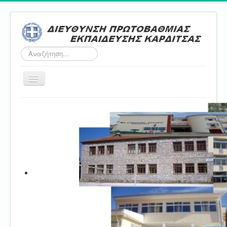
Αναζήτηση...
Εναλλαγή
πλοήγησης
Αρχική
ΔΠΕ
Τμήμα Α'
Τμήμα Β'
Τμήμα Γ'
Τμήμα Δ'
Τμήμα E'
Επικοινωνία