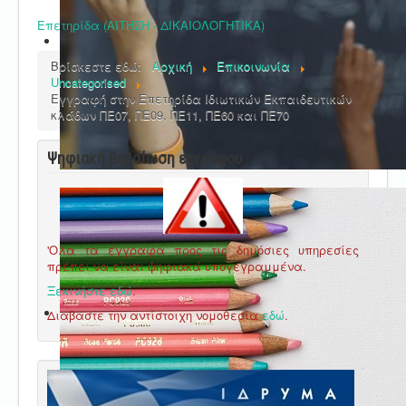
Επετηρίδα (ΑΙΤΗΣΗ - ΔΙΚΑΙΟΛΟΓΗΤΙΚΑ)
Βρίσκεστε εδώ:
Αρχική
Επικοινωνία
Uncategorised
Εγγραφή στην Επετηρίδα Ιδιωτικών Εκπαιδευτικών
κλάδων ΠΕ07, ΠΕ09, ΠΕ11, ΠΕ60 και ΠΕ70
Ψηφιακή βεβαίωση εγγράφου
'Ολα τα έγγραφα προς τις δημόσιες υπηρεσίες
πρέπει να είναι ψηφιακά υπογεγραμμένα.
Ξεκινήστε εδώ
.
Διαβάστε την αντίστοιχη νομοθεσία
εδώ
.