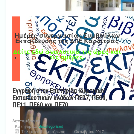
Ημέρες συνεργασίας Συμβούλων
Εκπαίδευσης της ΔΠΕ Καρδίτσας
Δείτε εδώ αναλυτικά τις ώρες και
τις ημέρες.
Εγγραφή στην Επετηρίδα Ιδιωτικών
Εκπαιδευτικών κλάδων ΠΕ07, ΠΕ09,
ΠΕ11, ΠΕ60 και ΠΕ70
Λεπτομέρειες
Κατηγορία:
Uncategorised
Τελευταία ενημέρωση : 11 Οκτωβρίου 2017