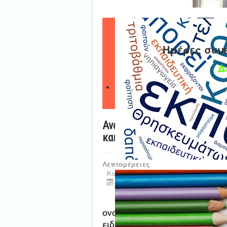
Ημέρες συν
Δ
Ανάρτηση Λειτουργικά Υπερ
και ΠΕ79.01 για το διδακτι
Λεπτομέρειες
Κατηγορία:
Uncategorised
Τελευταία ενημέρωση : 30 Ιουλίο
Το Π.Υ.Σ.Π.Ε. Καρδίτσας
ονομαστικά λειτουργικά υπε
ειδικοτήτων για το διδακτικό έ