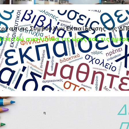
εργασίας Συμβούλων Εκπαίδευσης της ΔΠ
είτε εδώ αναλυτικά τις ώρες και τις ημέρε
άριθμων Εκπαιδευτικών Ειδικοτήτων ΠΕ11, ΠΕ06
κό έτος 2018 - 2019
υ 2018
η
 σύμφωνα με την 22
/26-07-2018 Πράξη του χαρακτηρίζε
ράριθμους,χωρίς δήλωσή τους, τους εκπαιδευτικού
τος 2018-2019, ως εξής: