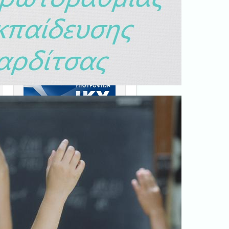
Ξεκινήστε εδώ
.
ς
Διαβάστε την αντίστοιχη
νομοθεσία
εδώ
.
Erasmus+