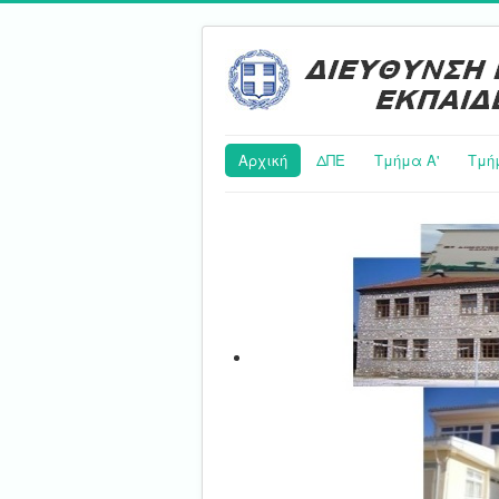
Αρχική
ΔΠΕ
Τμήμα Α'
Τμή