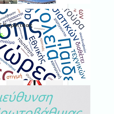
Ε Καρδίτσας
ς.
Ψηφιακή βεβαίωση
εγγράφου
'Ολα τα έγγραφα προς τις
δημόσιες υπηρεσίες πρέπει
ι
να είναι ψηφιακά
ς
υπογεγραμμένα.