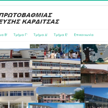
μα Β'
Τμήμα Γ'
Τμήμα Δ'
Τμήμα E'
Επικοινωνία