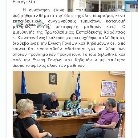
Ευαγγελία.
Η συνάντηση έγινε σε πολύ καλό κλίμα και
συζητήθηκαν θέματα εφ΄ όλης της ύλης (διορισμοί, κενά
εκπαιδευτικών, συγχωνεύσεις τμημάτων, κατανομή
μαθητών, σίτιση, μεταφορές μαθητών κ.α.). Ο
Διευθυντής της Πρωτοβάθμιας Εκπαίδευσης Καρδίτσας
κ. Κωνσταντίνος Γκόλτσος ,αφού ευχήθηκε καλή θητεία,
διαβεβαίωσε την Ένωση Γονέων και Κηδεμόνων ότι από
κοινού θα προσπαθούν αδιάκοπα για τη λύση των
όποιων προβλημάτων προκύπτουν. Το ίδιο δηλώθηκε και
από την Ένωση Γονέων και Κηδεμόνων με απώτερο
σκοπό το όφελος όλων των μαθητών.