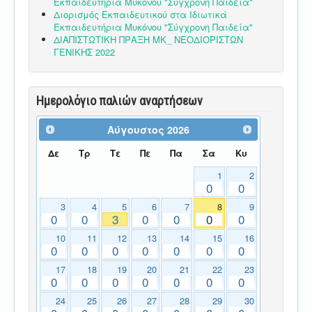
Εκπαιδευτήρια Μυκόνου "Σύγχρονη Παιδεία"
Διορισμός Εκπαιδευτικού στα Ιδιωτικά
Εκπαιδευτήρια Μυκόνου "Σύγχρονη Παιδεία"
ΔΙΑΠΙΣΤΩΤΙΚΗ ΠΡΑΞΗ ΜΚ_ ΝΕΟΔΙΟΡΙΣΤΩΝ
ΓΕΝΙΚΗΣ 2022
Ημερολόγιο παλιών αναρτήσεων
Αύγουστος
2026
Δε
Τρ
Τε
Πε
Πα
Σα
Κυ
1
2
0
0
3
4
5
6
7
8
9
0
0
3
0
0
0
0
10
11
12
13
14
15
16
0
0
0
0
0
0
0
17
18
19
20
21
22
23
0
0
0
0
0
0
0
24
25
26
27
28
29
30