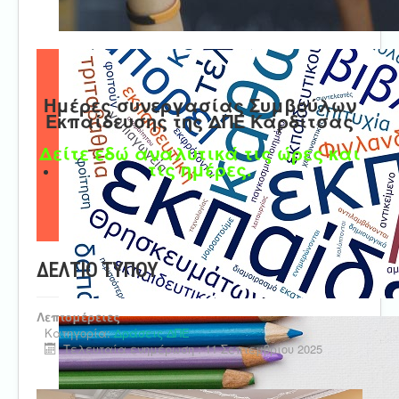
Ημέρες συνεργασίας Συμβούλων
Εκπαίδευσης της ΔΠΕ Καρδίτσας
Δείτε εδώ αναλυτικά τις ώρες και
τις ημέρες.
ΔΕΛΤΙΟ ΤΥΠΟΥ
Λεπτομέρειες
Κατηγορία:
Δράσεις ΔΠΕ
Τελευταία ενημέρωση : 11 Σεπτεμβρίου 2025