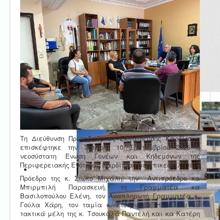
Τη Διεύθυνση Πρωτοβάθμιας Εκπαίδευσης Καρδίτσας
επισκέφτηκε την Τετάρτη 10 Σεπτεμβρίου 2025 η
νεοσύστατη Ένωση Γονέων και Κηδεμόνων της
Περιφερειακής Ενότητας Καρδίτσας με επικεφαλή τον
Πρόεδρο της κ. Σιώκο Μιχάλη, την Αντιπρόεδρο κα
Μπιρμπιλή Παρασκευή, τη Γραμματέα κα
Βασιλοπούλου Ελένη, τον Αναπληρωτή Γραμματέα κ.
Γούλα Χάρη, τον ταμία κ. Στουρνάρα Ηλία και τα
τακτικά μέλη της κ. Τσουκαλά Παντελή και κα Κατέρη