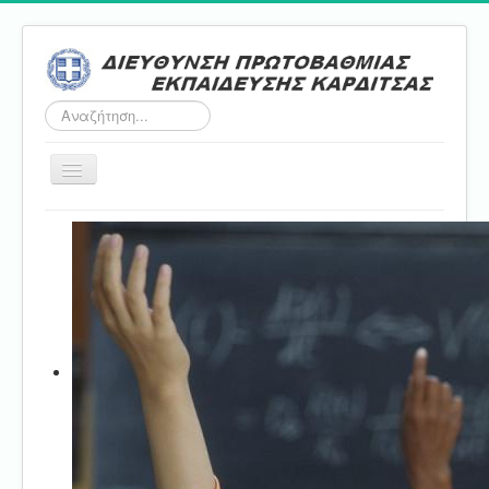
Αναζήτηση...
Εναλλαγή
πλοήγησης
Αρχική
ΔΠΕ
Τμήμα Α'
Τμήμα Β'
Τμήμα Γ'
Τμήμα Δ'
Τμήμα E'
Επικοινωνία