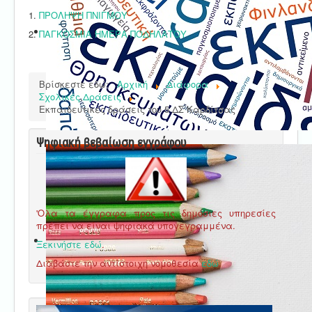
1.
ΠΡΟΛΗΨΗ ΠΝΙΓΜΟΥ
2.
ΠΑΓΚΟΣΜΙΑ ΗΜΕΡΑ ΠΟΔΗΛΑΤΟΥ
Βρίσκεστε εδώ:
Αρχική
Διάφορα
Σχολικές Δράσεις
Εκπαιδευτικές δράσεις του 5 ΔΣ Καρδίτσας
Ψηφιακή βεβαίωση εγγράφου
'Ολα τα έγγραφα προς τις δημόσιες υπηρεσίες
πρέπει να είναι ψηφιακά υπογεγραμμένα.
Ξεκινήστε εδώ
.
Διαβάστε την αντίστοιχη νομοθεσία
εδώ
.