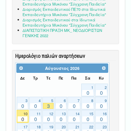
Εκπαιδευτήρια Μυκόνου "Σύγχρονη Παιδεία"
Διορισμός Εκπαιδευτικού ΠΕ70 στα Ιδιωτικά
Εκπαιδευτήρια Μυκόνου "Σύγχρονη Παιδεία"
Διορισμός Εκπαιδευτικού στα Ιδιωτικά
Εκπαιδευτήρια Μυκόνου "Σύγχρονη Παιδεία"
ΔΙΑΠΙΣΤΩΤΙΚΗ ΠΡΑΞΗ ΜΚ_ ΝΕΟΔΙΟΡΙΣΤΩΝ
ΓΕΝΙΚΗΣ 2022
Ημερολόγιο παλιών αναρτήσεων
Αύγουστος
2026
Δε
Τρ
Τε
Πε
Πα
Σα
Κυ
1
2
0
0
3
4
5
6
7
8
9
0
0
3
0
0
0
0
10
11
12
13
14
15
16
0
0
0
0
0
0
0
17
18
19
20
21
22
23