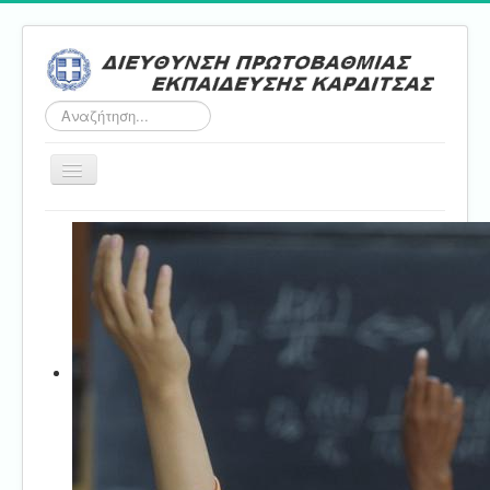
Αναζήτηση...
Εναλλαγή
πλοήγησης
Αρχική
ΔΠΕ
Τμήμα Α'
Τμήμα Β'
Τμήμα Γ'
Τμήμα Δ'
Τμήμα E'
Επικοινωνία