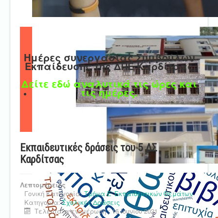
Ημέρες συνεργασίας Συμβούλων
Εκπαίδευσης της ΔΠΕ Καρδίτσας
Δείτε εδώ αναλυτικά τις ώρες και
τις ημέρες.
Εκπαιδευτικές δράσεις του 5 ΔΣ
Καρδίτσας
Λεπτομέρειες
Γονική Κατηγορία:
Τμήμα Ε' Εκπαιδευτικών Θεμάτων
Κατηγορία:
Σχολικές Δράσεις
Τελευταία ενημέρωση : 16 Ιουνίου 2021