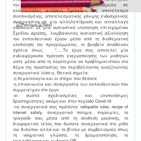
την Εθνική ετικέτα Ποιότητας, ανάμεσα σε
εκαντοντάδες αιτήσεις Σχολείων, ως αποτέλεσμα
συντονισμένης, αποτελεσματικής γόνιμης ενδοσχολικής
συνεργασίας σε μία αλληλεπίδραση και ανταλλαγή
γνώσεων!! Σε μία ουσιαστική υλοποίηση επιτυχημένου
Σχεδίου Δράσης, λαμβάνοντας ουσιαστική αξιολόγηση
του εκπαιδευτικού έργου μέσα από τη διαθεματική
υλοποίηση του προγράμματος, το βραβείο συνόδευαν
σχόλια όπως: ".....Το έργο σας αποτελεί μία
ενδιαφέρουσα πρόταση ενεργοποίησης των μαθητών
ώστε μέσα από τη λογοτεχνία να προβληματιστούν στο
θέμα της προστασίας του περιβάλλοντος αναζητώντας
συνεργατικά λύσεις. Θετικά σημεία:
-η θεματολογία και οι στόχοι που θέσατε
-η επικοινωνία και συνεργασία των εκπαιδευτικών που
συμμετείχαν στο έργο
-οι σωστά σχεδιασμένες και υλοποιήσιμες
δραστηριότητες ακόμη και στην περίοδο Covid-19
-τα συνεργατικά σας προϊόντα: netiquette rules, recipe of
internet safety, συνεργατικό ποίημα, παροιμίες, το
τραγούδι σας μέσα από τη σύνθεση μουσικής, το
διαφορετικό τέλος που δώσατε συνεργατικά στο μύθο
του Αισώπου αλλά και το βίντεο με συμβολισμούς όπως
τη νοηματική γλώσσα, τη δραματοποίηση, το
κουκλοθέατρο και κωδικούς QR.