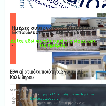
Ημέρες συνεργασίας Συμβούλων
Εκπαίδευσης της ΔΠΕ Καρδίτσας
Δείτε εδώ αναλυτικά τις ώρες και
τις ημέρες.
Eθνική ετικέτα ποιότητας για το ΔΣ
Καλλίθηρου
Λεπτομέρειες
Γονική Κατηγορία:
Τμήμα Ε' Εκπαιδευτικών Θεμάτων
Κατηγορία:
Σχολικές Δράσεις
Τελευταία ενημέρωση : 27 Σεπτεμβρίου 2021