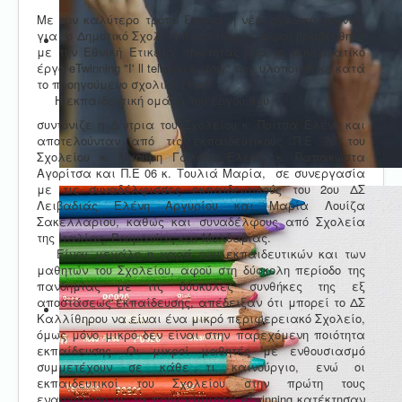
Με τον καλύτερο τρόπο ξεκινά η νέα σχολική χρονιά,
για το Δημοτικό Σχολείο Καλλίθηρου, αφού βραβεύθηκε
με την Εθνική Ετικέτα ποιότητας για το συνεργατικό
έργο eTwinning "I' ll tell you a story" που υλοποιήθηκε κατά
το προηγούμενο σχολικό έτος!!
Η εκπαιδευτική ομάδα του έργου που
συντόνιζε η Δ/ντρια του Σχολείου κ. Πρίτσα Ελένη και
αποτελούνταν από τις εκπαιδευτικούς Π.Ε 70 του
Σχολείου κ. Ναούμη Γαλάνη Ελένη, κ. Παπακώστα
Αγορίτσα και Π.Ε 06 κ. Τουλιά Μαρία, σε συνεργασία
με τις συναδέλφισσες εκπαιδευτικούς του 2ου ΔΣ
Λειβαδιάς Ελένη Αργυρίου και Μαρία Λουίζα
Σακελλαρίου, καθώς και συναδέλφους από Σχολεία
της Ιταλίας, Ρουμανίας και Μολδαβίας.
Είναι μεγάλη η χαρά των εκπαιδευτικών και των
μαθητών του Σχολείου, αφού στη δύσκολη περίοδο της
πανδημίας με τις δύσκολες συνθήκες της εξ
αποστάσεως εκπαίδευσης, απέδειξαν ότι μπορεί το ΔΣ
Καλλίθηρου να είναι ένα μικρό περιφερειακό Σχολείο,
όμως μόνο μικρό δεν είναι στην παρεχόμενη ποιότητα
εκπαίδευσης. Οι μικροί μαθητές με ενθουσιασμό
συμμετέχουν σε κάθε τι καινούργιο, ενώ οι
εκπαιδευτικοί του Σχολείου στην πρώτη τους
ενασχόληση με τα προγράμματα eTwinning κατέκτησαν