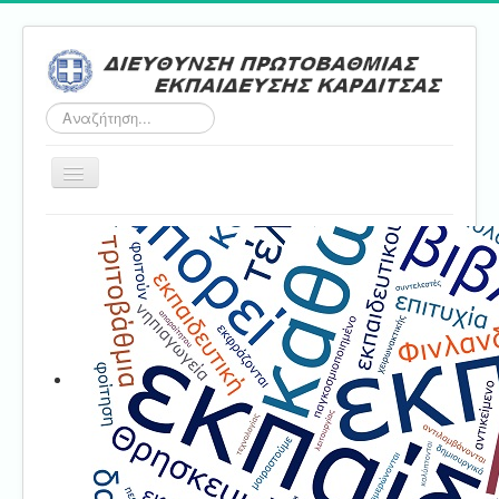
Αναζήτηση...
Εναλλαγή
πλοήγησης
Αρχική
ΔΠΕ
Τμήμα Α'
Τμήμα Β'
Τμήμα Γ'
Τμήμα Δ'
Τμήμα E'
Επικοινωνία