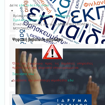
Δείτε
εδώ το δελτίο τύπου
Βρίσκεστε εδώ:
Αρχική
Διάφορα
Σχολικές Δράσεις
Ετικέτες ποιότητας για το 1ο ΔΗΜΟΤΙΚΟ ΣΧΟΛΕΙΟ
ΜΟΥΖΑΚΙΟΥ
Ψηφιακή βεβαίωση εγγράφου
'Ολα τα έγγραφα προς τις δημόσιες υπηρεσίες
πρέπει να είναι ψηφιακά υπογεγραμμένα.
Ξεκινήστε εδώ
.
Διαβάστε την αντίστοιχη νομοθεσία
εδώ
.