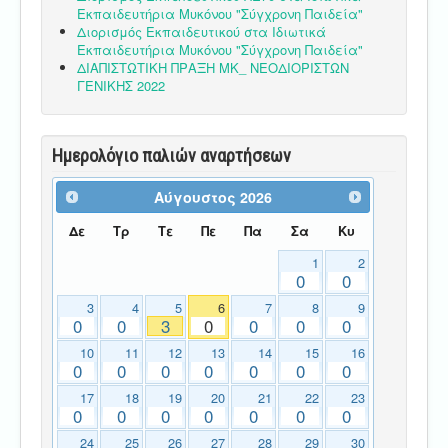
Εκπαιδευτήρια Μυκόνου "Σύγχρονη Παιδεία"
Διορισμός Εκπαιδευτικού στα Ιδιωτικά
Εκπαιδευτήρια Μυκόνου "Σύγχρονη Παιδεία"
ΔΙΑΠΙΣΤΩΤΙΚΗ ΠΡΑΞΗ ΜΚ_ ΝΕΟΔΙΟΡΙΣΤΩΝ
ΓΕΝΙΚΗΣ 2022
Ημερολόγιο παλιών αναρτήσεων
Αύγουστος
2026
Δε
Τρ
Τε
Πε
Πα
Σα
Κυ
1
2
0
0
3
4
5
6
7
8
9
0
0
3
0
0
0
0
10
11
12
13
14
15
16
0
0
0
0
0
0
0
17
18
19
20
21
22
23
0
0
0
0
0
0
0
24
25
26
27
28
29
30