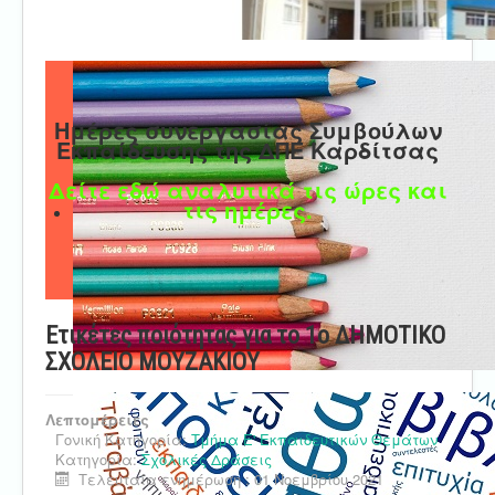
Ημέρες συνεργασίας Συμβούλων
Εκπαίδευσης της ΔΠΕ Καρδίτσας
Δείτε εδώ αναλυτικά τις ώρες και
τις ημέρες.
Ετικέτες ποιότητας για το 1ο ΔΗΜΟΤΙΚΟ
ΣΧΟΛΕΙΟ ΜΟΥΖΑΚΙΟΥ
Λεπτομέρειες
Γονική Κατηγορία:
Τμήμα Ε' Εκπαιδευτικών Θεμάτων
Κατηγορία:
Σχολικές Δράσεις
Τελευταία ενημέρωση : 01 Νοεμβρίου 2021