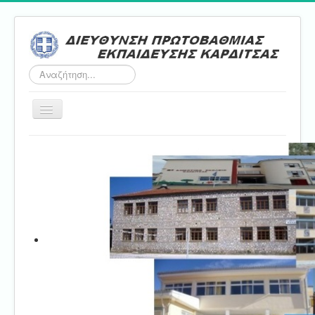
Αναζήτηση...
Εναλλαγή
πλοήγησης
Αρχική
ΔΠΕ
Τμήμα Α'
Τμήμα Β'
Τμήμα Γ'
Τμήμα Δ'
Τμήμα E'
Επικοινωνία