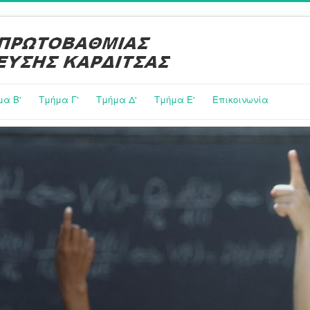
μα Β'
Τμήμα Γ'
Τμήμα Δ'
Τμήμα E'
Επικοινωνία