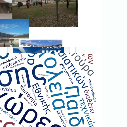
Ξεκινήστε εδώ
.
Διαβάστε την αντίστοιχη
νομοθεσία
εδώ
.
Erasmus+