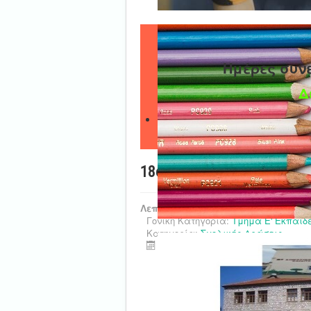
Ημέρες συν
Δ
18ο ΔΣ Καρδίτσας - Παγκό
Λεπτομέρειες
Γονική Κατηγορία:
Τμήμα Ε' Εκπαιδ
Κατηγορία:
Σχολικές Δράσεις
Τελευταία ενημέρωση : 07 Δεκεμ