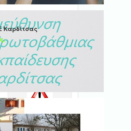
Ε Καρδίτσας
ς.
Ψηφιακή βεβαίωση
εγγράφου
'Ολα τα έγγραφα προς τις
δημόσιες υπηρεσίες πρέπει
να είναι ψηφιακά
υπογεγραμμένα.