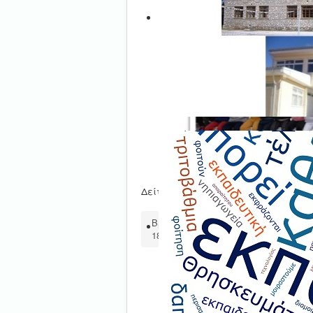
Δείτε
το Δελτίο Τύπου εδώ
.
Βρίσκεστε εδώ:
Αρχική
Διάφο
18ο ΔΣ Καρδίτσας - Παγκόσμια Ημ