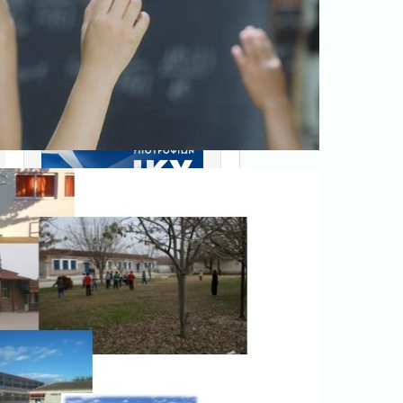
Ξεκινήστε εδώ
.
Διαβάστε την αντίστοιχη
νομοθεσία
εδώ
.
Erasmus+