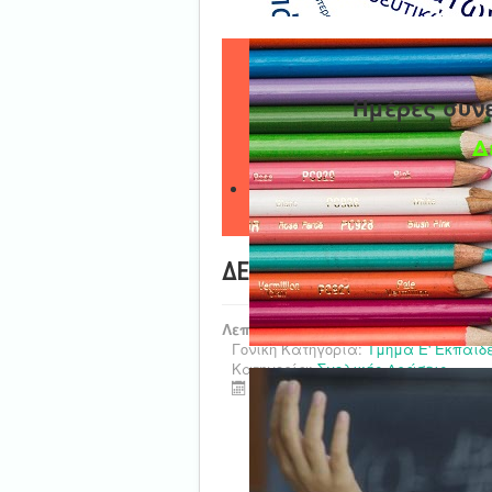
Ημέρες συν
Δ
ΔΕΛΤΙΟ ΤΥΠΟΥ - 8ο ΔΣ Καρ
Λεπτομέρειες
Γονική Κατηγορία:
Τμήμα Ε' Εκπαιδ
Κατηγορία:
Σχολικές Δράσεις
Τελευταία ενημέρωση : 03 Ιανου