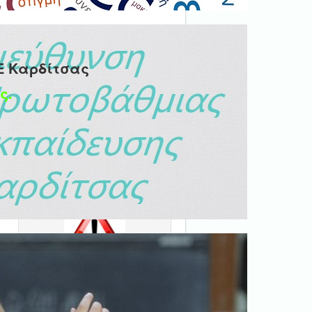
Ε Καρδίτσας
ς.
Ψηφιακή βεβαίωση
εγγράφου
'Ολα τα έγγραφα προς τις
δημόσιες υπηρεσίες πρέπει
να είναι ψηφιακά
υπογεγραμμένα.