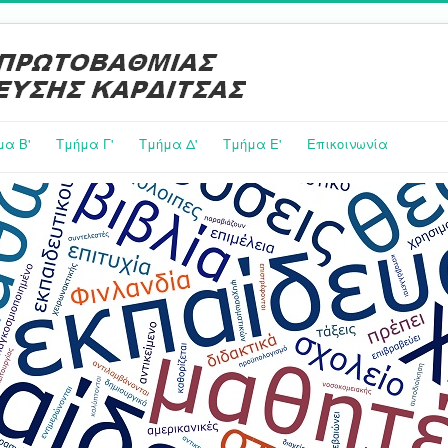
μα Β'
Τμήμα Γ'
Τμήμα Δ'
Τμήμα E'
Επικοινωνία