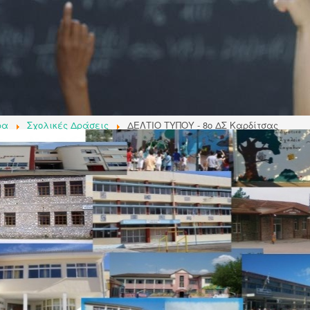
μμυροπαθές σχολείο
.
ρα
Σχολικές Δράσεις
ΔΕΛΤΙΟ ΤΥΠΟΥ - 8ο ΔΣ Καρδίτσας