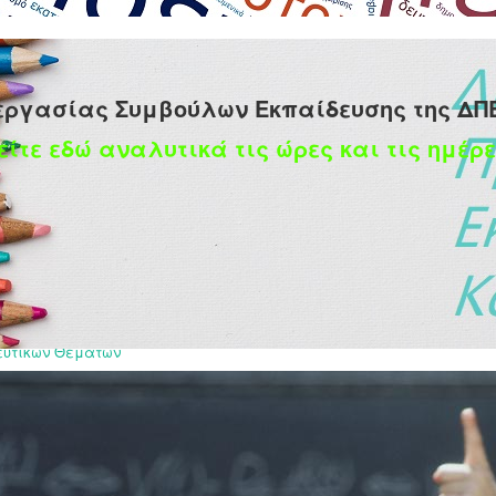
εργασίας Συμβούλων Εκπαίδευσης της ΔΠ
είτε εδώ αναλυτικά τις ώρες και τις ημέρε
δίτσας
ευτικών Θεμάτων
αρίου 2024