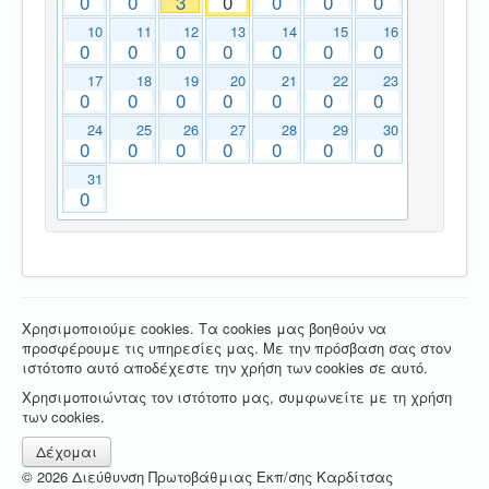
0
0
3
0
0
0
0
10
11
12
13
14
15
16
0
0
0
0
0
0
0
17
18
19
20
21
22
23
0
0
0
0
0
0
0
24
25
26
27
28
29
30
0
0
0
0
0
0
0
31
0
Χρησιμοποιούμε cookies. Τα cookies μας βοηθούν να
προσφέρουμε τις υπηρεσίες μας. Με την πρόσβαση σας στον
ιστότοπο αυτό αποδέχεστε την χρήση των cookies σε αυτό.
Χρησιμοποιώντας τον ιστότοπο μας, συμφωνείτε με τη χρήση
των cookies.
Δέχομαι
© 2026 Διεύθυνση Πρωτοβάθμιας Εκπ/σης Καρδίτσας