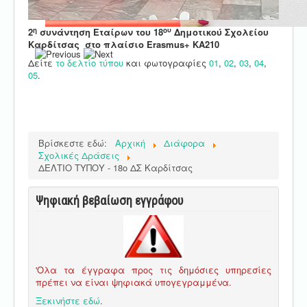
η
ου
2
συνάντηση Εταίρων του 18
Δημοτικού Σχολείου
Καρδίτσας στο πλαίσιο
Erasmus
+
KA
210
Δείτε
το δελτίο τύπου
και φωτογραφίες
01
,
02
,
03
,
04
,
05
.
Βρίσκεστε εδώ:
Αρχική
Διάφορα
Σχολικές Δράσεις
ΔΕΛΤΙΟ ΤΥΠΟΥ - 18ο ΔΣ Καρδίτσας
Ψηφιακή βεβαίωση εγγράφου
'Ολα τα έγγραφα προς τις δημόσιες υπηρεσίες
πρέπει να είναι ψηφιακά υπογεγραμμένα.
Ξεκινήστε εδώ
.