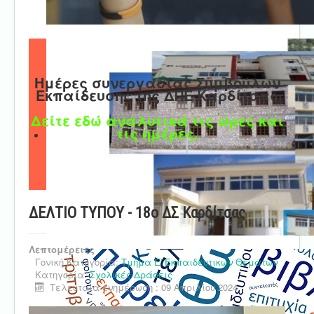
Ημέρες συνεργασίας Συμβούλων
Εκπαίδευσης της ΔΠΕ Καρδίτσας
Δείτε εδώ αναλυτικά τις ώρες και
τις ημέρες.
ΔΕΛΤΙΟ ΤΥΠΟΥ - 18ο ΔΣ Καρδίτσας
Λεπτομέρειες
Γονική Κατηγορία:
Τμήμα Ε' Εκπαιδευτικών Θεμάτων
Κατηγορία:
Σχολικές Δράσεις
Τελευταία ενημέρωση : 09 Απριλίου 2024