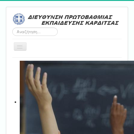
Αναζήτηση...
Εναλλαγή
πλοήγησης
Αρχική
ΔΠΕ
Τμήμα Α'
Τμήμα Β'
Τμήμα Γ'
Τμήμα Δ'
Τμήμα E'
Επικοινωνία