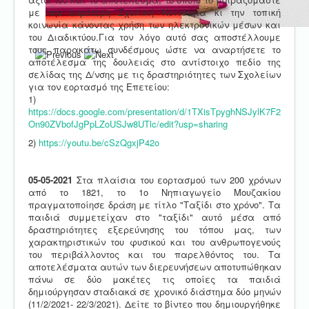
με την ευρύτερη Σχολική Κοινότητα κι την τοπική
κοινωνία κάνοντας χρήση των ηλεκτρονικών μέσων και
του Διαδικτύου.Για τον λόγο αυτό σας αποστέλλουμε
τους παρακάτω συνδέσμους ώστε να αναρτήσετε το
αποτέλεσμα της δουλειάς στο αντίστοιχο πεδίο της
σελίδας της Δ/νσης με τις δραστηριότητες των Σχολείων
για τον εορτασμό της Επετείου:
1)
https://docs.google.com/presentation/d/1TXisTpyghNSJylK7F2
On90ZVbofJgPpLZoUSJw8UTlc/edit?usp=sharing
2)
https://youtu.be/cSzQgxjP42o
05-05-2021
Στα πλαίσια του εορτασμού των 200 χρόνων
από το 1821, το 1ο Νηπιαγωγείο Μουζακίου
πραγματοποίησε δράση με τίτλο "Ταξίδι στο χρόνο". Τα
παιδιά συμμετείχαν στο "ταξίδι" αυτό μέσα από
δραστηριότητες εξερεύνησης του τόπου μας, των
χαρακτηριστικών του φυσικού και του ανθρωπογενούς
του περιβάλλοντος και του παρελθόντος του. Τα
αποτελέσματα αυτών των διερευνήσεων αποτυπώθηκαν
πάνω σε δύο μακέτες τις οποίες τα παιδιά
δημιούργησαν σταδιακά σε χρονικό διάστημα δύο μηνών
(11/2/2021- 22/3/2021). Δείτε το βίντεο που δημιουργήθηκε