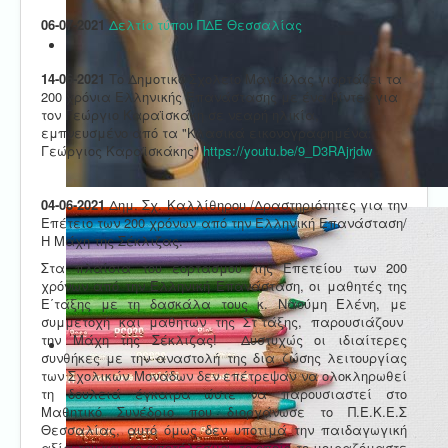
06-07-2021
Δελτίο τύπου ΠΔΕ Θεσσαλίας
14-06-2021
Το Δημοτικό Σχολείο Μαγούλας γιορτάζει τα
200 χρόνια Ελληνικής Επανάστασης με ένα βίντεο για
τον Γεώργιο Καραϊσκάκη σε νεαρή ηλικία,
εμπνευσμένο από τα "Κλασικά εικονογραφημένα:
Γεώργιος Καραϊσκάκης"
https://youtu.be/9_D3RAjrjdw
04-06-2021
Δημ. Σχ. Καλλίθηρου /Δραστηριότητες για την
Επέτειο των 200 χρόνων από την Ελληνική Επανάσταση/
Η Μάχη της Σέκλιζας.
Στα πλαίσια του εορτασμού της Επετείου των 200
χρόνων από την Ελληνική Επανάσταση, οι μαθητές της
Ε΄τάξης με τη δασκάλα τους κ. Ναούμη Ελένη, με
συμμετοχή και μαθητών της Στ΄τάξης, παρουσιάζουν
την Μάχη της Σέκλιζας! Δυστυχώς οι ιδιαίτερες
συνθήκες με την αναστολή της δια ζώσης λειτουργίας
των Σχολικών Μονάδων δεν επέτρεψαν να ολοκληρωθεί
τη δουλειά έγκαιρα ώστε να παρουσιαστεί στο
Μαθητικό Συνέδριο που διοργάνωσε το Π.Ε.Κ.Ε.Σ
Θεσσαλίας, αυτό όμως δεν υποτιμά την παιδαγωγική
αξία του και το αποτέλεσμα, το οποίο το μοιραζόμαστε