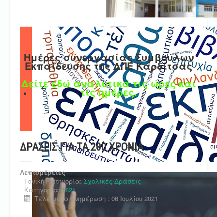
Ημέρες συνεργασίας Συμβούλων
Εκπαίδευσης της ΔΠΕ Καρδίτσας
Δείτε εδώ αναλυτικά τις ώρες και
τις ημέρες.
ΔΡΑΣΕΙΣ ΓΙΑ ΤΑ 200 ΧΡΟΝΙΑ
Λεπτομέρειες
Γονική Κατηγορία:
Σχολικές Δράσεις
Κατηγορία:
1821
Τελευταία ενημέρωση : 06 Ιουλίου 2021