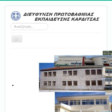
Αναζήτηση...
Εναλλαγή
πλοήγησης
Αρχική
ΔΠΕ
Τμήμα Α'
Τμήμα Β'
Τμήμα Γ'
Τμήμα Δ'
Τμήμα E'
Επικοινωνία