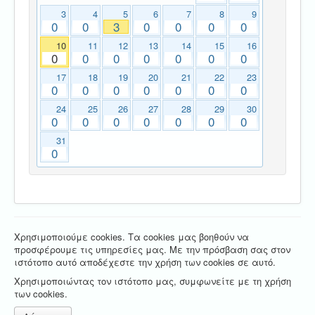
3
4
5
6
7
8
9
0
0
3
0
0
0
0
10
11
12
13
14
15
16
0
0
0
0
0
0
0
17
18
19
20
21
22
23
0
0
0
0
0
0
0
24
25
26
27
28
29
30
0
0
0
0
0
0
0
31
0
Χρησιμοποιούμε cookies. Τα cookies μας βοηθούν να
προσφέρουμε τις υπηρεσίες μας. Με την πρόσβαση σας στον
ιστότοπο αυτό αποδέχεστε την χρήση των cookies σε αυτό.
Χρησιμοποιώντας τον ιστότοπο μας, συμφωνείτε με τη χρήση
των cookies.