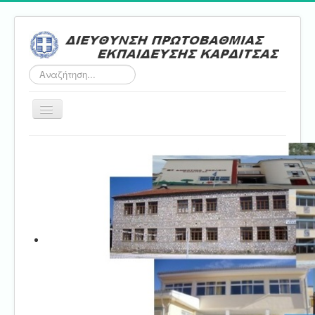
Αναζήτηση...
Εναλλαγή
πλοήγησης
Αρχική
ΔΠΕ
Τμήμα Α'
Τμήμα Β'
Τμήμα Γ'
Τμήμα Δ'
Τμήμα E'
Επικοινωνία