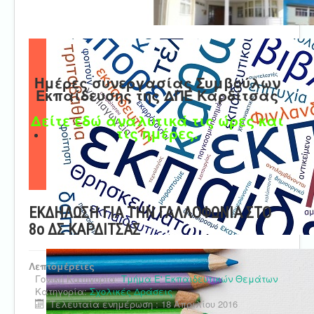
Ημέρες συνεργασίας Συμβούλων
Εκπαίδευσης της ΔΠΕ Καρδίτσας
Δείτε εδώ αναλυτικά τις ώρες και
τις ημέρες.
ΕΚΔΗΛΩΣΗ ΓΙΑ ΤΗΝ ΓΑΛΛΟΦΩΝΙΑ ΣΤΟ
8ο ΔΣ ΚΑΡΔΙΤΣΑΣ
Λεπτομέρειες
Γονική Κατηγορία:
Τμήμα Ε' Εκπαιδευτικών Θεμάτων
Κατηγορία:
Σχολικές Δράσεις
Τελευταία ενημέρωση : 18 Απριλίου 2016