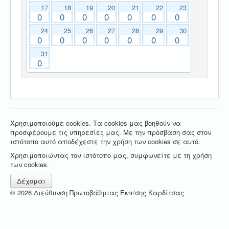
17
18
19
20
21
22
23
0
0
0
0
0
0
0
24
25
26
27
28
29
30
0
0
0
0
0
0
0
31
0
Χρησιμοποιούμε cookies. Τα cookies μας βοηθούν να
προσφέρουμε τις υπηρεσίες μας. Με την πρόσβαση σας στον
ιστότοπο αυτό αποδέχεστε την χρήση των cookies σε αυτό.
Χρησιμοποιώντας τον ιστότοπο μας, συμφωνείτε με τη χρήση
των cookies.
Δέχομαι
© 2026 Διεύθυνση Πρωτοβάθμιας Εκπ/σης Καρδίτσας