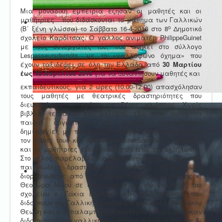
Μια μοναδική εμπειρία έζησαν οι μαθητές και οι
μαθήτριες που διδάσκονται το μάθημα των Γαλλικών
ο
(Β΄ ξένη γλώσσα) το Σάββατο 16-4-2016 στο 8
Δημοτικό
σχολείο Καρδίτσας. Ο γάλλος ανιματέρ PhilippeGuinet
με τους συνεργάτες του, που ανήκει στο σύλλογο
Lespasseursdemots, με
το «γαλλόφωνο όχημα» που
έχουν ταξιδέψει σε όλη την Ελλάδα από
30 Μαρτίου
έως 18 Απριλίου 2016
για να συναντήσουν μαθητές και
εκπαιδευτικούς,
για 2 ώρες (10.00-12.00) απασχόλησαν
τους μαθητές με θεατρικές δραστηριότητες που
διευκολύνουν τη χρήση της ξένης γλώσσας. Χωρίς
βιβλία, τετράδια και μολύβια, έξω στην αυλή, τα
παιδιά εργάστηκαν σε ομάδες, παρουσίασαν
δημιουργίες με παντομίμα, έμαθαν να παρουσιάζουν
τον εαυτό τους και φυσικά διασκέδασαν. Οι μαθητές
και οι μαθήτριες ενθουσιάστηκαν από την εκδήλωση .
Στο τέλος παρέλαβαν τις βεβαιώσεις συμμετοχής στις
παιγνιώδεις δραστηριότητες μάθησης. Η εκδήλωση
διοργανώθηκε από τη σχολική σύμβουλο γαλλικής κ.
Θεοδώρα Νίκου σε συνεργασία με τον διευθυντή του
σχολείου κ. Γάκια Βασίλειο και τους εκπ/κούς που
διδάσκουν την Γαλλική γλώσσα στο σχολείο κ. Βοϊλάκου
Θεώνη και κ. Μπαλαμπάνη Ελευθερία.. Παρευρέθηκαν
διδάσκοντες την γαλλική γλώσσα σε σχολεία της της Α/