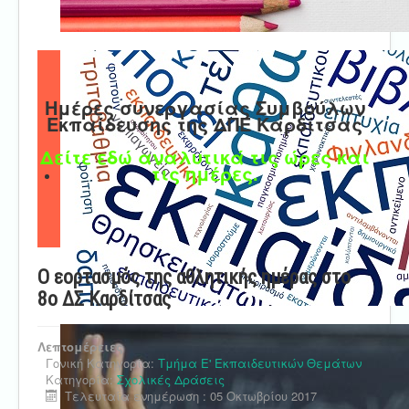
Ημέρες συνεργασίας Συμβούλων
Εκπαίδευσης της ΔΠΕ Καρδίτσας
Δείτε εδώ αναλυτικά τις ώρες και
τις ημέρες.
Ο εορτασμός της αθλητικής ημέρας στο
8ο ΔΣ Καρδίτσας
Λεπτομέρειες
Γονική Κατηγορία:
Τμήμα Ε' Εκπαιδευτικών Θεμάτων
Κατηγορία:
Σχολικές Δράσεις
Τελευταία ενημέρωση : 05 Οκτωβρίου 2017