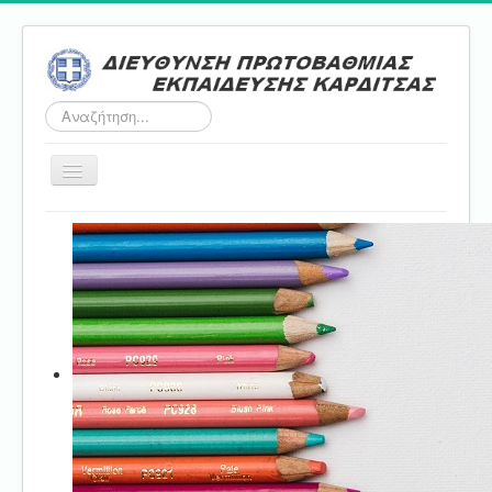
Αναζήτηση...
Εναλλαγή
πλοήγησης
Αρχική
ΔΠΕ
Τμήμα Α'
Τμήμα Β'
Τμήμα Γ'
Τμήμα Δ'
Τμήμα E'
Επικοινωνία