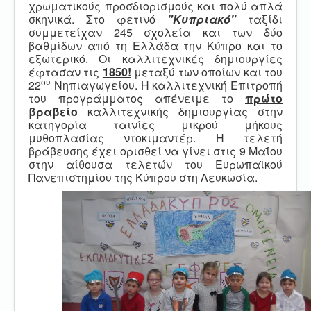
χρωματικούς προσδιορισμούς και πολύ απλά
σκηνικά. Στο φετινό
"
Κυπριακό
"
ταξίδι
συμμετείχαν 245 σχολεία και των δύο
βαθμίδων από τη Ελλάδα την Κύπρο και το
εξωτερικό. Οι καλλιτεχνικές δημιουργίες
έφτασαν τις
1850!
μεταξύ των οποίων και του
ου
22
Νηπιαγωγείου. Η καλλιτεχνική Επιτροπή
του προγράμματος απένειμε το
πρώτο
βραβείο
καλλιτεχνικής δημιουργίας στην
κατηγορία ταινίες μικρού μήκους
μυθοπλασίας ντοκιμαντέρ. Η τελετή
βράβευσης έχει ορισθεί να γίνει στις 9 Μαΐου
στην αίθουσα τελετών του Ευρωπαϊκού
Πανεπιστημίου της Κύπρου στη Λευκωσία.