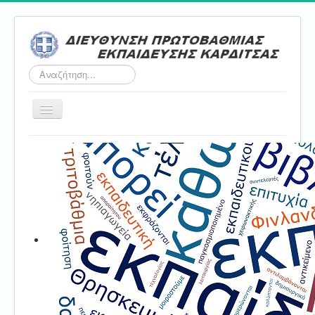
Αναζήτηση...
Εναλλαγή
πλοήγησης
Αρχική
ΔΠΕ
Τμήμα Α'
Τμήμα Β'
Τμήμα Γ'
Τμήμα Δ'
Τμήμα E'
Επικοινωνία