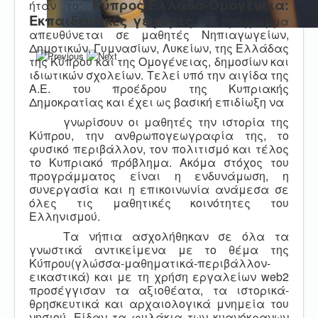
Κύπρος-Ελλάδα-Ομογένεια:
ήταν το:
Εκπαιδευτικές γέφυρες
.
Το πρόγραμμα
απευθύνεται σε μαθητές Νηπιαγωγείων,
Δημοτικών, Γυμνασίων, Λυκείων, της Ελλάδας
της Κύπρου και της Ομογένειας, δημοσίων και
ιδιωτικών σχολείων. Τελεί υπό την αιγίδα της
Α.Ε. του προέδρου της Κυπριακής
Δημοκρατίας και έχει ως βασική επιδίωξη να
γνωρίσουν οι μαθητές την ιστορία της
Κύπρου, την ανθρωπογεωγραφία της, το
φυσικό περιβάλλον, τον πολιτισμό και τέλος
το Κυπριακό πρόβλημα. Ακόμα στόχος του
προγράμματος είναι η ενδυνάμωση, η
συνεργασία και η επικοινωνία ανάμεσα σε
όλες τις μαθητικές κοινότητες του
Ελληνισμού.
Τα νήπια ασχολήθηκαν σε όλα τα
γνωστικά αντικείμενα με το θέμα της
Κύπρου(γλώσσα-μαθηματικά-περιβάλλον-
εικαστικά) και με τη χρήση εργαλείων
web
2
προσέγγισαν τα αξιοθέατα, τα ιστορικά-
θρησκευτικά και αρχαιολογικά μνημεία του
νησιού. Είδαν τα φυλάκια των κυανόκρανων