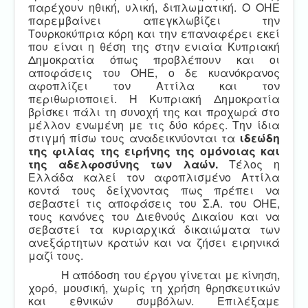
παρέχουν ηθική, υλική, διπλωματική. Ο ΟΗΕ
παρεμβαίνει απεγκλωβίζει την
Τουρκοκύπρια κόρη και την επαναφέρει εκεί
που είναι η θέση της στην ενιαία Κυπριακή
Δημοκρατία όπως προβλέπουν και οι
αποφάσεις του ΟΗΕ, ο δε κυανόκρανος
αφοπλίζει τον Αττίλα και τον
περιθωριοποιεί. Η Κυπριακή Δημοκρατία
βρίσκει πάλι τη συνοχή της και προχωρά στο
μέλλον ενωμένη με τις δύο κόρες. Την ίδια
στιγμή πίσω τους αναδεικνύονται τα
ιδεώδη
της φιλίας της ειρήνης της ομόνοιας και
της αδελφοσύνης των λαών.
Τέλος η
Ελλάδα καλεί τον αφοπλισμένο Αττίλα
κοντά τους δείχνοντας πως πρέπει να
σεβαστεί τις αποφάσεις του Σ.Α. του ΟΗΕ,
τους κανόνες του Διεθνούς Δικαίου και να
σεβαστεί τα κυριαρχικά δικαιώματα των
ανεξάρτητων κρατών και να ζήσει ειρηνικά
μαζί τους.
Η απόδοση του έργου γίνεται με κίνηση,
χορό, μουσική, χωρίς τη χρήση θρησκευτικών
και εθνικών συμβόλων. Επιλέξαμε