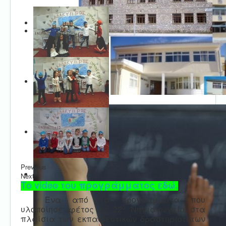
Previous
Next
Το video του προγράμματος εδώ.
Ένα από τα προγράμματα που
ο
υλοποίησε φέτος το 22
Νηπιαγωγείο στα
πλαίσια των εκπαιδευτικών δραστηριοτήτων