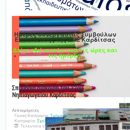
Ημέρες συνεργασίας Συμβούλων
Εκπαίδευσης της ΔΠΕ Καρδίτσας
Δείτε εδώ αναλυτικά τις ώρες και
τις ημέρες.
Σπουδαία διάκριση του 22ου
Νηπιαγωγείου Καρδίτσας
Λεπτομέρειες
Γονική Κατηγορία:
Τμήμα Ε' Εκπαιδευτικών Θεμάτων
Κατηγορία:
Σχολικές Δράσεις
Τελευταία ενημέρωση : 09 Μαρτίου 2018