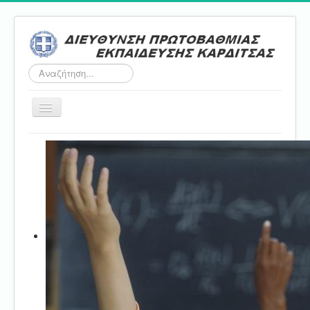
Αναζήτηση...
Εναλλαγή
πλοήγησης
Αρχική
ΔΠΕ
Τμήμα Α'
Τμήμα Β'
Τμήμα Γ'
Τμήμα Δ'
Τμήμα E'
Επικοινωνία