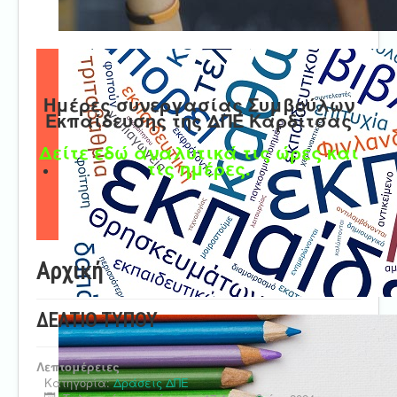
Ημέρες συνεργασίας Συμβούλων
Εκπαίδευσης της ΔΠΕ Καρδίτσας
Δείτε εδώ αναλυτικά τις ώρες και
τις ημέρες.
Αρχική
ΔΕΛΤΙΟ ΤΥΠΟΥ
Λεπτομέρειες
Κατηγορία:
Δράσεις ΔΠΕ