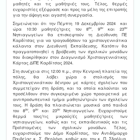
μαθητές και τις μαθήτριές τους. Τέλος, θερμές
ευχαριστίες εξέφρασε και προς τα μέλη της επιτροπής
για την άψογη και αγαστή συνεργασία.
Σημειώνεται ότι την Πέμπτη 19 Δεκεμβρίου 2024 και
ου
ου
ου
ώρα 10:30 μαθητές/τριες του 8
, 9
και 23
Νηπιαγωγείων θα επισκεφτούν τη Διεύθυνση ΠΕ
Καρδίτσας για να τραγουδήσουν τα χριστουγεννιάτικα
κάλαντα στον Διευθυντή Εκπαίδευσης. Κατόπιν θα
πραγματοποιηθεί η βράβευση των σχολικών μονάδων
που διακρίθηκαν στον Διαγωνισμό Χριστουγεννιάτικης
Κάρτας ΔΙΠΕ Καρδίτσας 2024.
Στη συνέχεια στις 12:00 π.μ., στην Κεντρική πλατεία της
πόλης, θα λάβει χώρα ο στολισμός του
Χριστουγεννιάτικου δέντρου με κάρτες σχολείων που
συμμετείχαν στη δράση, και τα οποία καλούνται να
προσέλθουν στον συγκεκριμένο χώρο προαιρετικά με
αντιπροσωπευτικό τμήμα μαθητών/τριών των σχολείων
τους. Η δράση θα πλαισιώνεται μουσικά από παιδιά
ου
ου
ου
του 8
, 9
και 23
Νηπιαγωγείων. Ευχαριστούμε
θερμά τους/τις μικρούς/ές μαθητές/τριες των
νηπιαγωγείων, καθώς και τις εκπαιδευτικούς και τις
Προϊσταμένες των σχολικών μονάδων. Τέλος,
ευχαριστούμε τον Δήμο Καρδίτσας, τον Αντιδήμαρχο
Παιδείας κ. Σ. Θεολόγη, καθώς και την κ. Π. Σδρόλια,