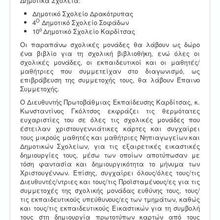
Δημοτικά Σχολεία:
Δημοτικό Σχολείο Δρακότρυπας
Ο
4
Δημοτικό Σχολείο Σοφάδων
ο
10
Δημοτικό Σχολείο Καρδίτσας
Οι παραπάνω σχολικές μονάδες θα λάβουν ως δώρο
ένα βιβλίο για τη σχολική βιβλιοθήκη, ενώ όλες οι
σχολικές μονάδες, οι εκπαιδευτικοί και οι μαθητές/
μαθήτριες που συμμετείχαν στο διαγωνισμό, ως
επιβράβευση της συμμετοχής τους, θα λάβουν Έπαινο
Συμμετοχής.
Ο Διευθυντής Πρωτοβάθμιας Εκπαίδευσης Καρδίτσας, κ.
Κωνσταντίνος Γκόλτσος εκφράζει τις θερμότατες
ευχαριστίες του σε όλες τις σχολικές μονάδες που
έστειλαν χριστουγεννιάτικες κάρτες και συγχαίρει
τους μικρούς μαθητές και μαθήτριες Νηπιαγωγείων και
Δημοτικών Σχολείων, για τις εξαιρετικές εικαστικές
δημιουργίες τους, μέσω των οποίων αποτύπωσαν με
τόση φαντασία και δημιουργικότητα το μήνυμα των
Χριστουγέννων. Επίσης, συγχαίρει όλους/όλες τους/τις
Διευθυντές/ντριες και τους/τις Προϊσταμένους/ες για τις
συμμετοχές της σχολικής μονάδας ευθύνης τους, τους/
τις εκπαιδευτικούς υπεύθυνους/ες των τμημάτων, καθώς
και τους/τις εκπαιδευτικούς Εικαστικών για τη συμβολή
τους στη δημιουργία πρωτοτύπων καρτών από τους