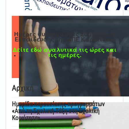
Ημέρες συνεργασίας Συμβούλων
Εκπαίδευσης της ΔΠΕ Καρδίτσας
Δείτε εδώ αναλυτικά τις ώρες και
τις ημέρες.
Αρχική
Ημερίδα παρουσίασης προγραμμάτων
«Από τη Σχολική Τάξη στη Σχολική
Κοινότητα»