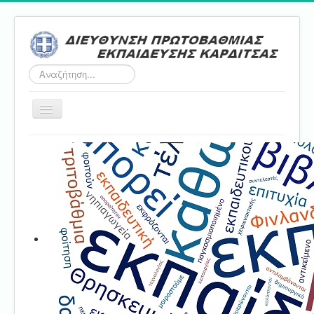
Αναζήτηση...
Εναλλαγή
πλοήγησης
Αρχική
ΔΠΕ
Τμήμα Α'
Τμήμα Β'
Τμήμα Γ'
Τμήμα Δ'
Τμήμα E'
Επικοινωνία