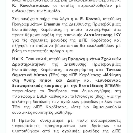
Κ. Κωνσταντάκου
οι οποίες παρακολούθησαν με
ενδιαφέρον την Ημερίδα.
Στη συνέχεια πήρε τον λόγο η
κ. Ε. Κοντού,
υπεύθυνη
Προγραμμάτων
Erasmus
της Διεύθυνσης Πρωτοβάθμιας
Εκπαίδευσης Καρδίτσας, η οποία αναφέρθηκε στα
προστιθέμενα οφέλη της απονομής
Διαπίστευσης ΙΚΥ
για τις σχολικές μονάδες της ΔΙΠΕ Καρδίτσας και
εξήγησε τα επόμενα βήματα που θα ακολουθήσουν με
βάση το πενταετές πρόγραμμα.
Η
κ. Κ. Τσουκαλά,
υπεύθυνη
Προγραμμάτων
Σχολικών
Δραστηριοτήτων
της Διεύθυνσης Πρωτοβάθμιας
Εκπαίδευσης Καρδίτσας, αναφερόμενη στα
Τοπικά
Θεματικά Δίκτυα
(ΤΘΔ) της ΔΙΠΕ Καρδίτσας:
«Μάθηση
στη Φύση: Κήποι και Δάση»
και
«Συνδέοντας
διαφορετικούς κόσμους με την Εκπαίδευση
STEAM
»
παρουσίασε το TwinSpace που δημιουργήθηκε στη
πλατφόρμα ESEP καθώς και το Ιστολόγιο (Blog), για την
καλύτερη δικτύωση των σχολικών μονάδων-μελών των
ΤΘΔ της ΔΙΠΕ Καρδίτσας, ώστε να δημιουργηθούν
δυναμικές κοινότητες μάθησης.
Η Ημερίδα συνεχίστηκε με πολύ ενδιαφέρουσες
παρουσιάσεις προγραμμάτων και δράσεων που
υλοποιήθηκαν από τις σχολικές μονάδες της ΔΙΠΕ