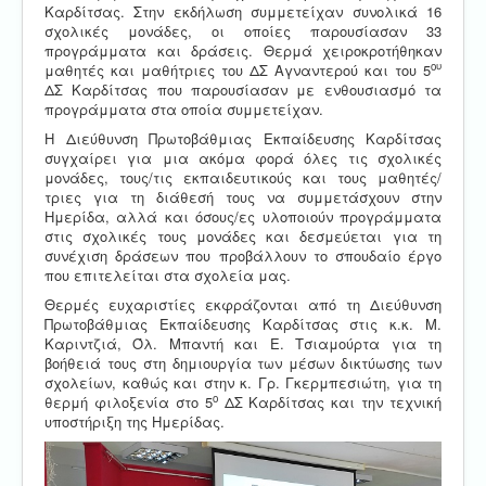
Καρδίτσας. Στην εκδήλωση συμμετείχαν συνολικά 16
σχολικές μονάδες, οι οποίες παρουσίασαν 33
προγράμματα και δράσεις. Θερμά χειροκροτήθηκαν
ου
μαθητές και μαθήτριες του ΔΣ Αγναντερού και του 5
ΔΣ Καρδίτσας που παρουσίασαν με ενθουσιασμό τα
προγράμματα στα οποία συμμετείχαν.
Η Διεύθυνση Πρωτοβάθμιας Εκπαίδευσης Καρδίτσας
συγχαίρει για μια ακόμα φορά όλες τις σχολικές
μονάδες, τους/τις εκπαιδευτικούς και τους μαθητές/
τριες για τη διάθεσή τους να συμμετάσχουν στην
Ημερίδα, αλλά και όσους/ες υλοποιούν προγράμματα
στις σχολικές τους μονάδες και δεσμεύεται για τη
συνέχιση δράσεων που προβάλλουν το σπουδαίο έργο
που επιτελείται στα σχολεία μας.
Θερμές ευχαριστίες εκφράζονται από τη Διεύθυνση
Πρωτοβάθμιας Εκπαίδευσης Καρδίτσας στις κ.κ. Μ.
Καριντζιά, Όλ. Μπαντή και Ε. Τσιαμούρτα για τη
βοήθειά τους στη δημιουργία των μέσων δικτύωσης των
σχολείων, καθώς και στην κ. Γρ. Γκερμπεσιώτη, για τη
ο
θερμή φιλοξενία στο 5
ΔΣ Καρδίτσας και την τεχνική
υποστήριξη της Ημερίδας.