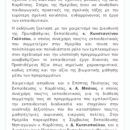
Καρδίτσας. Στόχος της Ημερίδας ήταν να συνδεθούν
παιδαγωγικές πρακτικές της σχολικής τάξης με την
ευρύτερη σχολική κοινότητα, ενθαρρύνοντας το έργο
των εκπαιδευτικών.
Η εκδήλωση ξεκίνησε με τον χαιρετισμό του Διευθυντή
της Πρωτοβάθμιας Εκπαίδευσης
κ. Κωνσταντίνου
Γκόλτσου,
ο οποίος συνεχάρη τους/τις εκπαιδευτικούς
που συμμετείχαν στην Ημερίδα και τόνισε τον
πολύπλευρο και πολυδιάστατο ρόλο των εμπλεκομένων
στον σχεδιασμό και την υλοποίηση προγραμμάτων που
αναβαθμίζουν το εκπαιδευτικό έργο δίνοντάς του
Προστιθέμενη Αξία όπως σημείωσε χαρακτηριστικά,
καθώς επίσης και την αξία της βιωματικής μάθησης
μέσω των προγραμμάτων.
Χαιρετισμό απηύθυνε και ο Επόπτης Ποιότητας της
Εκπαίδευσης ν. Καρδίτσας,
κ. Α. Μπότας
, ο οποίος
συνεχάρη τους/τις εκπαιδευτικούς για τη διάθεση
συμμετοχής τους σε προγράμματα που εμπλουτίζουν
την εκπαιδευτική διαδικασία και στοχεύουν στην
ανάπτυξη δεξιοτήτων που θα καταστήσουν τους/τις
μαθητές/τριες αυριανούς ενεργούς πολίτες. Στην
Ημερίδα παρευρέθηκε η Σύμβουλος Εκπαίδευσης
Νηπιαγωγών ν. Καρδίτσας, κ.
Δ. Κωτσιοπούλου
, και η
Αναπληρώτρια Προϊσταμένη Εκπαιδευτικών Θεμάτων κ.