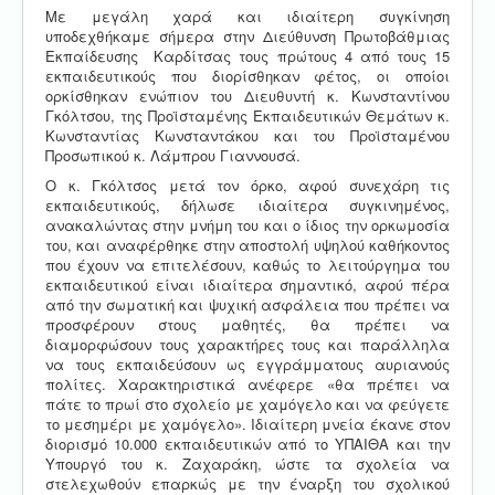
Με μεγάλη χαρά και ιδιαίτερη συγκίνηση
υποδεχθήκαμε σήμερα στην Διεύθυνση Πρωτοβάθμιας
Εκπαίδευσης Καρδίτσας τους πρώτους 4 από τους 15
εκπαιδευτικούς που διορίσθηκαν φέτος, οι οποίοι
ορκίσθηκαν ενώπιον του Διευθυντή κ. Κωνσταντίνου
Γκόλτσου, της Προϊσταμένης Εκπαιδευτικών Θεμάτων κ.
Κωνσταντίας Κωνσταντάκου και του Προϊσταμένου
Προσωπικού κ. Λάμπρου Γιαννουσά.
Ο κ. Γκόλτσος μετά τον όρκο, αφού συνεχάρη τις
εκπαιδευτικούς, δήλωσε ιδιαίτερα συγκινημένος,
ανακαλώντας στην μνήμη του και ο ίδιος την ορκωμοσία
του, και αναφέρθηκε στην αποστολή υψηλού καθήκοντος
που έχουν να επιτελέσουν, καθώς το λειτούργημα του
εκπαιδευτικού είναι ιδιαίτερα σημαντικό, αφού πέρα
από την σωματική και ψυχική ασφάλεια που πρέπει να
προσφέρουν στους μαθητές, θα πρέπει να
διαμορφώσουν τους χαρακτήρες τους και παράλληλα
να τους εκπαιδεύσουν ως εγγράμματους αυριανούς
πολίτες. Χαρακτηριστικά ανέφερε «θα πρέπει να
πάτε το πρωί στο σχολείο με χαμόγελο και να φεύγετε
το μεσημέρι με χαμόγελο». Ιδιαίτερη μνεία έκανε στον
διορισμό 10.000 εκπαιδευτικών από το ΥΠΑΙΘΑ και την
Υπουργό του κ. Ζαχαράκη, ώστε τα σχολεία να
στελεχωθούν επαρκώς με την έναρξη του σχολικού