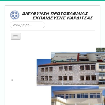
Αναζήτηση...
Εναλλαγή
πλοήγησης
Αρχική
ΔΠΕ
Τμήμα Α'
Τμήμα Β'
Τμήμα Γ'
Τμήμα Δ'
Τμήμα E'
Επικοινωνία