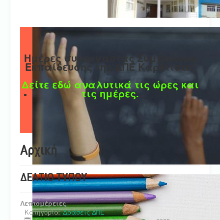
Ημέρες συνεργασίας Συμβούλων
Εκπαίδευσης της ΔΠΕ Καρδίτσας
Δείτε εδώ αναλυτικά τις ώρες και
τις ημέρες.
Αρχική
ΔΕΛΤΙΟ ΤΥΠΟΥ
Λεπτομέρειες
Κατηγορία:
Δράσεις ΔΠΕ