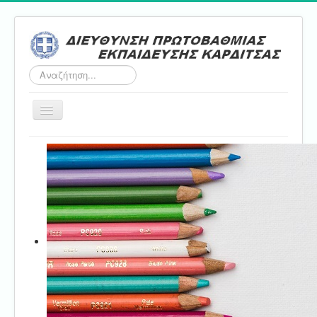
Αναζήτηση...
Εναλλαγή
πλοήγησης
Αρχική
ΔΠΕ
Τμήμα Α'
Τμήμα Β'
Τμήμα Γ'
Τμήμα Δ'
Τμήμα E'
Επικοινωνία