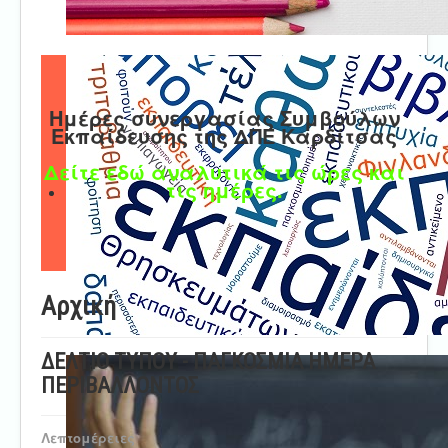
Ημέρες συνεργασίας Συμβούλων
Εκπαίδευσης της ΔΠΕ Καρδίτσας
Δείτε εδώ αναλυτικά τις ώρες και
τις ημέρες.
Αρχική
ΔΕΛΤΙΟ ΤΥΠΟΥ - ΠΑΓΚΟΣΜΙΑ ΗΜΕΡΑ
ΠΕΡΙΒΑΛΛΟΝΤΟΣ
Λεπτομέρειες