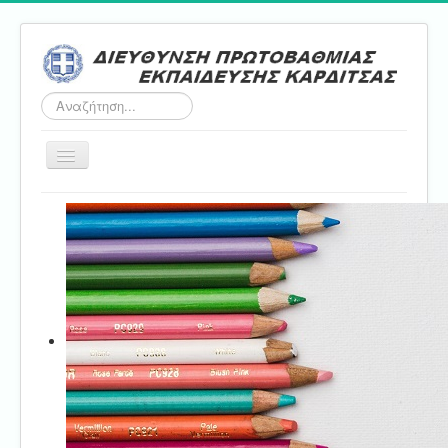
Αναζήτηση...
Εναλλαγή
πλοήγησης
Αρχική
ΔΠΕ
Τμήμα Α'
Τμήμα Β'
Τμήμα Γ'
Τμήμα Δ'
Τμήμα E'
Επικοινωνία