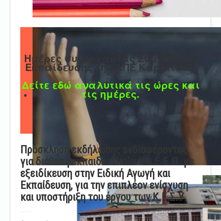
Ημέρες συνεργασίας Συμβούλων
Εκπαίδευσης της ΔΠΕ Καρδίτσας
Δείτε εδώ αναλυτικά τις ώρες και
τις ημέρες.
Πρόσκληση εκδήλωσης ενδιαφέροντος
για διάθεση εκπαιδευτικών και Ε.Ε.Π. με
εξειδίκευση στην Ειδική Αγωγή και
Εκπαίδευση, για την επιπλέον ενίσχυση
και υποστήριξη του έργου των Κ.Ε.Σ.Υ.