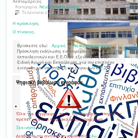
Λεπτομέρειες
Κατηγορία:
Νέα - Ανακοινώσεις
Τελευταία ενημέρωση : 11 Μαϊος 2020
H πρόσκληση
.
Ο πίνακας
.
Βρίσκεστε εδώ:
Αρχική
Νέα-Ανακοινώσεις
Πρόσκληση εκδήλωσης ενδιαφέροντος για διάθεση
εκπαιδευτικών και Ε.Ε.Π. με εξειδίκευση στην
Ειδική Αγωγή και Εκπαίδευση, για την επιπλέον
ενίσχυση και υποστήριξη του έργου των Κ.Ε.Σ.Υ.
Ψηφιακή βεβαίωση εγγράφου
'Ολα τα έγγραφα προς τις δημόσιες υπηρεσίες
πρέπει να είναι ψηφιακά υπογεγραμμένα.
Ξεκινήστε εδώ
.
Διαβάστε την αντίστοιχη νομοθεσία
εδώ
.