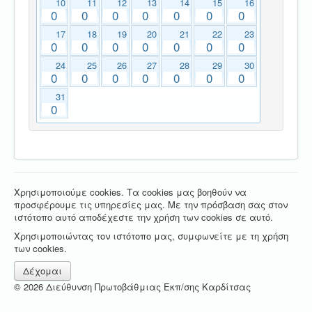
10
11
12
13
14
15
16
0
0
0
0
0
0
0
17
18
19
20
21
22
23
0
0
0
0
0
0
0
24
25
26
27
28
29
30
0
0
0
0
0
0
0
31
0
Χρησιμοποιούμε cookies. Τα cookies μας βοηθούν να
προσφέρουμε τις υπηρεσίες μας. Με την πρόσβαση σας στον
ιστότοπο αυτό αποδέχεστε την χρήση των cookies σε αυτό.
Χρησιμοποιώντας τον ιστότοπο μας, συμφωνείτε με τη χρήση
των cookies.
Δέχομαι
© 2026 Διεύθυνση Πρωτοβάθμιας Εκπ/σης Καρδίτσας