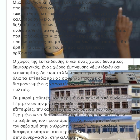
Μια νέα σχολική χρονιά ξεκινά με όνειρα και
προσδοκίες, τόσο από τους εκπαιδευτικούς όσο και από
τους μαθητές και τους γονείς τους. Όνειρα για ένα
καλύτερο σχολείο, ένα σχολείο γνώσης, ανάπτυξης
δεξιοτήτων, θετικών εμπειριών, ένα σχολείο με
ενσυναίσθηση, μαθητοκεντρικό, καινοτόμο. Ένα σχολείο
που θα νοιάζεται για την ολόπλευρη ανάπτυξη της
προσωπικότητας του μαθητή. Προσδοκίες γι’ αυτό που θα
έρθει, το νέο, αυτό που θα μας ανοίξει νέους
ορίζοντες…
Ο χώρος της εκπαίδευσης είναι ένας χώρος δυναμικός,
δημιουργικός, ένας χώρος έμπνευσης νέων ιδεών και
καινοτομίας. Ας εκμεταλλευτούμε την δυναμική του σε
όλα τα επίπεδα και ας σφυρηλατήσουμε σωστά
διαμορφωμένους χαρακτήρες, άξιους αυριανούς
πολίτες.
Οι μικροί μαθητές μας περιμένουν πολλά από εμάς.
Περιμένουν την μεταλαμπάδευση της γνώσης, τις
εμπειρίες, την καλλιέργεια των δεξιοτήτων τους.
Περιμένουν να διαβούν καινούριους δρόμους, να ζήσουν
το ταξίδι ως τον προορισμό του. Ας τους εμπνεύσουμε
τον σεβασμό στην ανθρώπινη ύπαρξη, στην αποδοχή της
διαφορετικότητας, στο περιβάλλον, στην κριτική σκέψη,
στην συνεργασία, στην αλληλεγγύη.