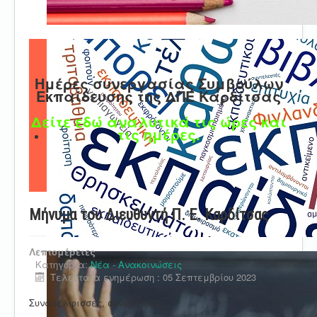
Ημέρες συνεργασίας Συμβούλων
Εκπαίδευσης της ΔΠΕ Καρδίτσας
Δείτε εδώ αναλυτικά τις ώρες και
τις ημέρες.
Μήνυμα του Διευθυντή Π. Ε. Καρδίτσας
Λεπτομέρειες
Κατηγορία:
Νέα - Ανακοινώσεις
Τελευταία ενημέρωση : 05 Σεπτεμβρίου 2023
Συναδέλφισσες, συνάδελφοι,