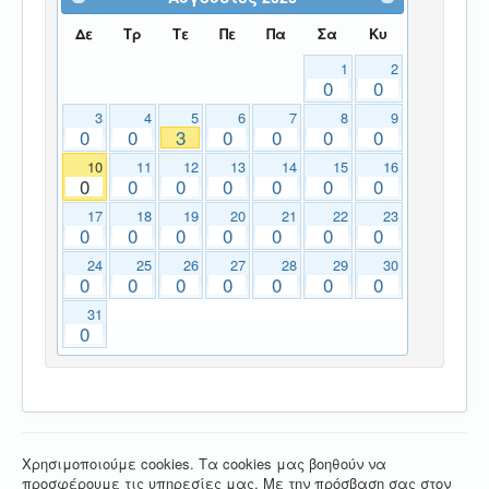
Δε
Τρ
Τε
Πε
Πα
Σα
Κυ
1
2
0
0
3
4
5
6
7
8
9
0
0
3
0
0
0
0
10
11
12
13
14
15
16
0
0
0
0
0
0
0
17
18
19
20
21
22
23
0
0
0
0
0
0
0
24
25
26
27
28
29
30
0
0
0
0
0
0
0
31
0
Χρησιμοποιούμε cookies. Τα cookies μας βοηθούν να
προσφέρουμε τις υπηρεσίες μας. Με την πρόσβαση σας στον