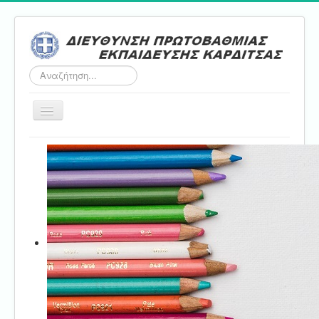
Αναζήτηση...
Εναλλαγή
πλοήγησης
Αρχική
ΔΠΕ
Τμήμα Α'
Τμήμα Β'
Τμήμα Γ'
Τμήμα Δ'
Τμήμα E'
Επικοινωνία