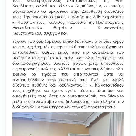
τους νεοδιοριζόμενους εκπαιδευτικούς της ΔΠΕ
Καρδίτσας αλλά και άλλων Διευθύνσεων, οι οποίες
αδυνατούσαν να ορκισθούν στην Διεύθυνση διορισμού
τους. Την ορκωμοσία έκανε ο Δ/ντής της ΔΠΕ Καρδίτσας
κ. Κωνσταντίνος Γκόλτσος, παρουσία της Προϊσταμένης
Εκπαιδευτικών Θεμάτων κ. Κωνσταντίας
Κωνσταντάκου, συζύγων και
τέκνων των ορκιζόμενων εκπαιδευτικών, ο οποίος αφού
τους συνεχάρη, τόνισε την υψηλή αποστολή που έχουν να
επιτελέσουν, καθώς εκτός από την ασφάλεια των
μαθητών τους πρώτα και πάνω απ’ όλα θα πρέπει να
διαπαιδαγωγήσουν σωστούς χαρακτήρες, υπεύθυνους
ως αυριανούς πολίτες αλλά επίσης να τους δώσουν όλα
εκείνα τα εφόδια που απαιτούνται ώστε να
ανταπεξέλθουν στην αυριανή τους ζωή, με υψηλό
αίσθημα ευθύνης και καθήκοντος. Η κ. Κωνσταντάκου
τους ευχήθηκε να έχουν υγεία τόσο οι ίδιοι όσο και
οικογένειές τους ώστε να ανταποκριθούν στο δύσκολο
ρόλο που αναλαμβάνουν, δηλώνοντας παράλληλα την
διάθεση όλων των υπηρεσιών στην εξυπηρέτησή τους.