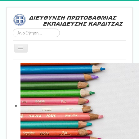
Αναζήτηση...
Εναλλαγή
πλοήγησης
Αρχική
ΔΠΕ
Τμήμα Α'
Τμήμα Β'
Τμήμα Γ'
Τμήμα Δ'
Τμήμα E'
Επικοινωνία