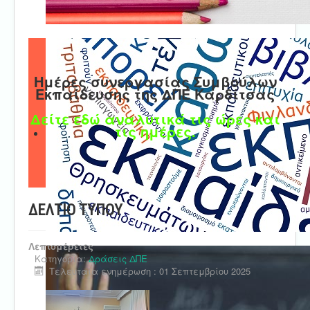
Ημέρες συνεργασίας Συμβούλων
Εκπαίδευσης της ΔΠΕ Καρδίτσας
Δείτε εδώ αναλυτικά τις ώρες και
τις ημέρες.
ΔΕΛΤΙΟ ΤΥΠΟΥ
Λεπτομέρειες
Κατηγορία:
Δράσεις ΔΠΕ
Τελευταία ενημέρωση : 01 Σεπτεμβρίου 2025