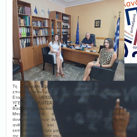
Τη Διεύθυνση Πρωτοβάθμιας Εκπαίδευσης Καρδίτσας
επισκέφθηκαν μέλη της Αστικής Μη Κερδοσκοπικής
Εταιρείας «ΑΠΟΣΤΟΛΗ-ΚΙΝΗΤΗ ΜΟΝΑΔΑ ΨΥΧΙΚΗΣ
ΥΓΕΙΑΣ ΚΑΡΔΙΤΣΑΣ», η ψυχολόγος κ. Στεφανία
Βασιλόγαμβρου και η κοινωνική λειτουργός κ. Δήμητρα
Μπάδρα. Στη συνάντηση συζητήθηκαν τρόποι
συνεργασίας των δυο πλευρών με στόχο την ψυχική
ανθεκτικότητα και την κοινωνική συνοχή των
εκπαιδευτικών, των μαθητών και των γονέων, αλλά και
της καταπολέμησης του ψυχικού στίγματος γενικότερα.