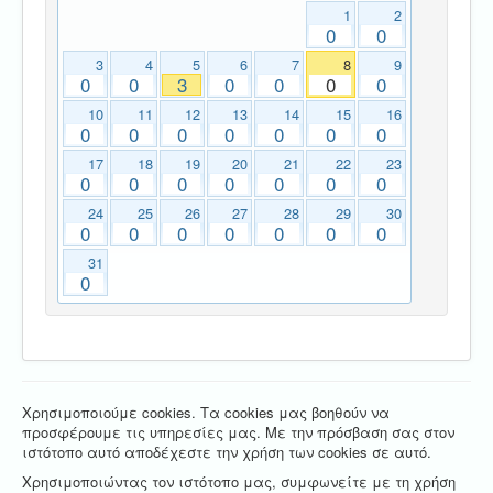
1
2
0
0
3
4
5
6
7
8
9
0
0
3
0
0
0
0
10
11
12
13
14
15
16
0
0
0
0
0
0
0
17
18
19
20
21
22
23
0
0
0
0
0
0
0
24
25
26
27
28
29
30
0
0
0
0
0
0
0
31
0
Χρησιμοποιούμε cookies. Τα cookies μας βοηθούν να
προσφέρουμε τις υπηρεσίες μας. Με την πρόσβαση σας στον
ιστότοπο αυτό αποδέχεστε την χρήση των cookies σε αυτό.
Χρησιμοποιώντας τον ιστότοπο μας, συμφωνείτε με τη χρήση