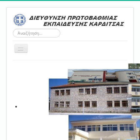
Αναζήτηση...
Εναλλαγή
πλοήγησης
Αρχική
ΔΠΕ
Τμήμα Α'
Τμήμα Β'
Τμήμα Γ'
Τμήμα Δ'
Τμήμα E'
Επικοινωνία