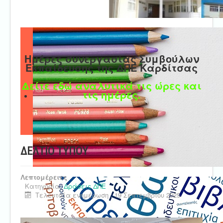
Ημέρες συνεργασίας Συμβούλων
Εκπαίδευσης της ΔΠΕ Καρδίτσας
Δείτε εδώ αναλυτικά τις ώρες και
τις ημέρες.
ΔΕΛΤΙΟ ΤΥΠΟΥ
Λεπτομέρειες
Κατηγορία:
Δράσεις ΔΠΕ
Τελευταία ενημέρωση : 19 Σεπτεμβρίου 2025