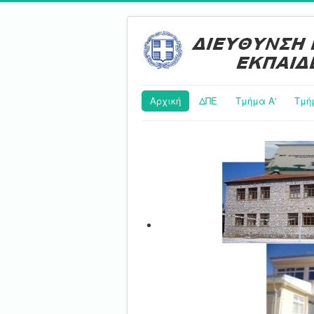
Αρχική
ΔΠΕ
Τμήμα Α'
Τμή