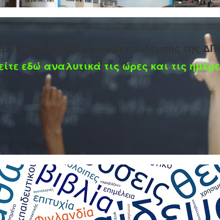
εργασίας Συμβούλων Εκπαίδευσης της ΔΠ
είτε εδώ αναλυτικά τις ώρες και τις ημέρε
νιάτικος Διαγωνισμός «Χειροτεχνώντας
ρίου 2025