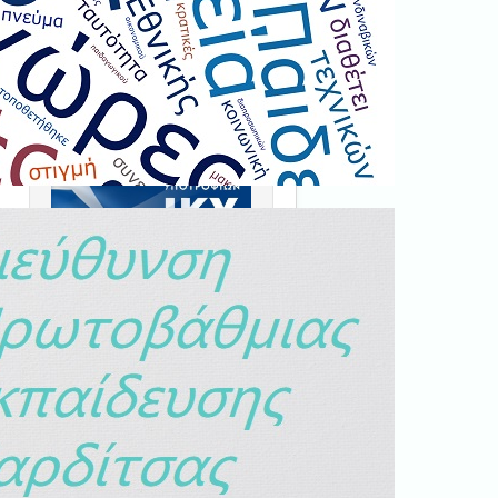
Ξεκινήστε εδώ
.
Διαβάστε την αντίστοιχη
νομοθεσία
εδώ
.
ς
α
ς
ς
Erasmus+
ο
ς