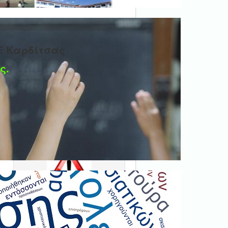
Ε Καρδίτσας
ς.
Ψηφιακή βεβαίωση
εγγράφου
'Ολα τα έγγραφα προς τις
δημόσιες υπηρεσίες πρέπει
να είναι ψηφιακά
υπογεγραμμένα.