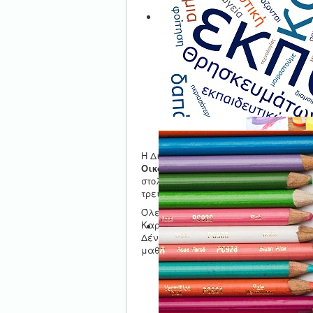
Η Διεύθυνση Πρωτοβάθμιας Εκπαίδευ
Οικολογικά Χριστούγεννα»!
Η κάθε
στολίδια, από ανακυκλώσιμα ή φυσικά
τρεις καλύτερες συμμετοχές από τα 
Όλες οι Χριστουγεννιάτικες κατασκε
Καρδίτσας, ανεξάρτητα από το αν θα
Δέντρο του Δήμου Καρδίτσας στην κεν
μαθήτριες.