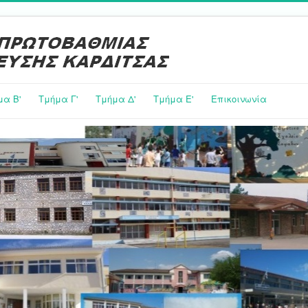
μα Β'
Τμήμα Γ'
Τμήμα Δ'
Τμήμα E'
Επικοινωνία