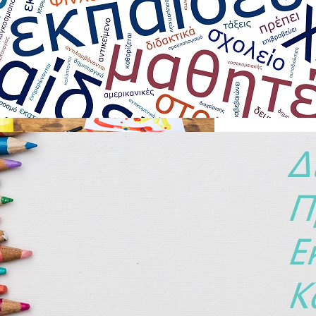
σης Καρδίτσας διοργανώνει φέτος τον Διαγωνισμό
«Χειροτεχνώντα
 σχολική μονάδα θα δημιουργήσει τρισδιάστατα χριστουγεννιάτικ
 υλικά, και θα τα στείλει στη Διεύθυνση, η οποία θα βραβεύσει τι
Νηπιαγωγεία και τρεις από τα Δημοτικά σχολεία.
υές που θα συγκεντρωθούν στη Διεύθυνση Πρωτοβάθμιας Εκπαίδευση
 βραβευθούν ή όχι, θα στολίσουν στη συνέχεια το Χριστουγεννιάτικ
τρική Πλατεία σε μικρή εκδήλωση με τους ίδιους τους μαθητές και τι