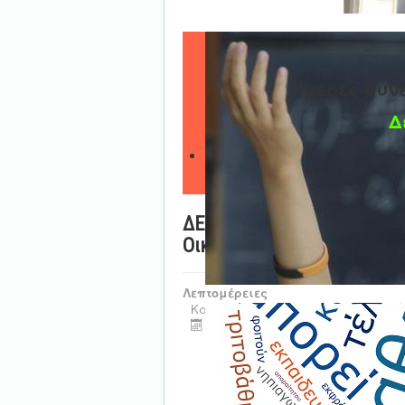
Ημέρες συν
Δ
ΔΕΛΤΙΟ ΤΥΠΟΥ - Χριστουγεν
Οικολογικά Χριστούγεννα»
Λεπτομέρειες
Κατηγορία:
Δράσεις ΔΠΕ
Τελευταία ενημέρωση : 26 Νοεμβ