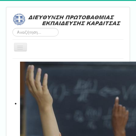
Αναζήτηση...
Εναλλαγή
πλοήγησης
Αρχική
ΔΠΕ
Τμήμα Α'
Τμήμα Β'
Τμήμα Γ'
Τμήμα Δ'
Τμήμα E'
Επικοινωνία