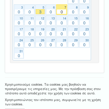
0
0
3
4
5
6
7
8
9
0
0
3
0
0
0
0
10
11
12
13
14
15
16
0
0
0
0
0
0
0
17
18
19
20
21
22
23
0
0
0
0
0
0
0
24
25
26
27
28
29
30
0
0
0
0
0
0
0
31
0
Χρησιμοποιούμε cookies. Τα cookies μας βοηθούν να
προσφέρουμε τις υπηρεσίες μας. Με την πρόσβαση σας στον
ιστότοπο αυτό αποδέχεστε την χρήση των cookies σε αυτό.
Χρησιμοποιώντας τον ιστότοπο μας, συμφωνείτε με τη χρήση
των cookies.