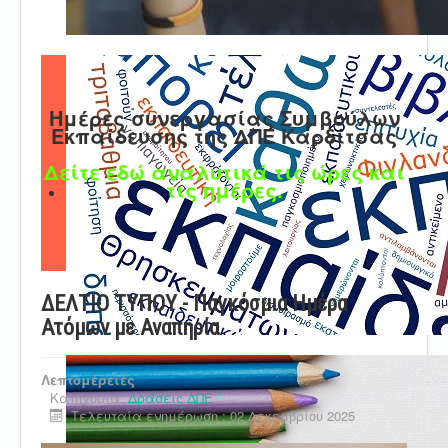
Ημέρες συνεργασίας Συμβούλων
Εκπαίδευσης της ΔΠΕ Καρδίτσας
Δείτε εδώ αναλυτικά τις ώρες και
τις ημέρες.
ΔΕΛΤΙΟ ΤΥΠΟΥ - Παγκόσμια Ημέρα
Ατόμων με Αναπηρία
Λεπτομέρειες
Κατηγορία:
Δράσεις ΔΠΕ
Τελευταία ενημέρωση : 02 Δεκεμβρίου 2025