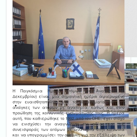
Η Παγκόσμια Ημέρα Ατόμων με Αναπηρία (3
Δεκεμβρίου) είναι μια σημαντική ημέρα αφιερωμένη
στην ευαισθητοποίηση για τα δικαιώματα και τις
ανάγκες των ατόμων με αναπηρία, καθώς και στην
προώθηση της κοινωνικής ενσωμάτωσής τους. Η ημέρα
αυτή, που καθιερώθηκε το 1992 από τον ΟΗΕ, έχει στόχο
να ενισχύσει την αναγνώριση της αξίας και της
συνεισφοράς των ατόμων με αναπηρία στην κοινωνία
και να υπογραμμίσει την ανάγκη για την εξάλειψη των