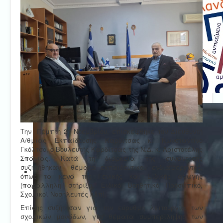
Την Πέμπτη 21 Νοεμβρίου, επισκέφθηκε τον Διευθυντή
Α/θμιας Εκπαίδευσης Καρδίτσας κ. Κωνσταντίνο
Γκόλτσο, ο Βουλευτής Καρδίτσας της Ν.Δ. κ. Αριστοτέλης
Σπάνιας. Κατά τη διάρκεια της συνάντησης
συζητήθηκαν θέματα εκπαιδευτικού ενδιαφέροντος,
όπως τα κενά της Γενικής και Ειδικής αγωγής
(παράλληλη στήριξη, Ειδικό Βοηθητικό Προσωπικό,
Σχολικοί Νοσηλευτές κλπ).
Επίσης συζήτησαν για την εύρυθμη λειτουργία των
σχολικών μονάδων, για θέματα συμπερίληψης των