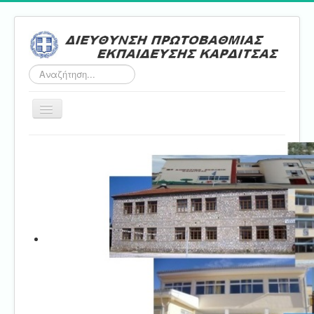
Αναζήτηση...
Εναλλαγή
πλοήγησης
Αρχική
ΔΠΕ
Τμήμα Α'
Τμήμα Β'
Τμήμα Γ'
Τμήμα Δ'
Τμήμα E'
Επικοινωνία