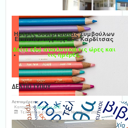
Ημέρες συνεργασίας Συμβούλων
Εκπαίδευσης της ΔΠΕ Καρδίτσας
Δείτε εδώ αναλυτικά τις ώρες και
τις ημέρες.
ΔΕΛΤΙΟ ΤΥΠΟΥ
Λεπτομέρειες
Κατηγορία:
Δράσεις ΔΠΕ
Τελευταία ενημέρωση : 22 Νοεμβρίου 2024