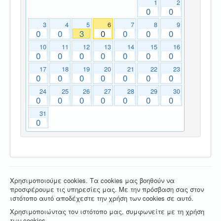
1
2
0
0
3
4
5
6
7
8
9
0
0
3
0
0
0
0
10
11
12
13
14
15
16
0
0
0
0
0
0
0
17
18
19
20
21
22
23
0
0
0
0
0
0
0
24
25
26
27
28
29
30
0
0
0
0
0
0
0
31
0
Χρησιμοποιούμε cookies. Τα cookies μας βοηθούν να
προσφέρουμε τις υπηρεσίες μας. Με την πρόσβαση σας στον
ιστότοπο αυτό αποδέχεστε την χρήση των cookies σε αυτό.
Χρησιμοποιώντας τον ιστότοπο μας, συμφωνείτε με τη χρήση
των cookies.