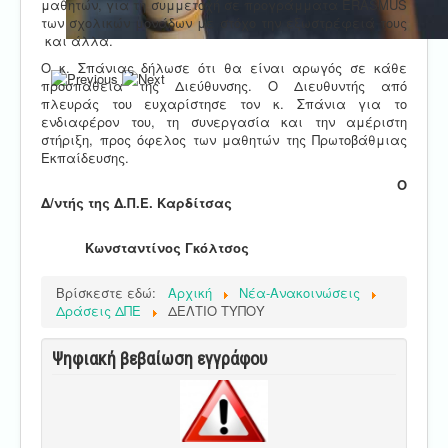
μαθητών, για τη συμμετοχή σε προγράμματα ERASMUS
των σχολικών μονάδων με στόχο την εξωστρέφειά τους
και άλλα.
Ο κ. Σπάνιας δήλωσε ότι θα είναι αρωγός σε κάθε
προσπάθεια της Διεύθυνσης. Ο Διευθυντής από
πλευράς του ευχαρίστησε τον κ. Σπάνια για το
ενδιαφέρον του, τη συνεργασία και την αμέριστη
στήριξη, προς όφελος των μαθητών της Πρωτοβάθμιας
Εκπαίδευσης.
Ο
Δ/ντής της Δ.Π.Ε. Καρδίτσας
Κωνσταντίνος Γκόλτσος
Βρίσκεστε εδώ:
Αρχική
Νέα-Ανακοινώσεις
Δράσεις ΔΠΕ
ΔΕΛΤΙΟ ΤΥΠΟΥ
Ψηφιακή βεβαίωση εγγράφου