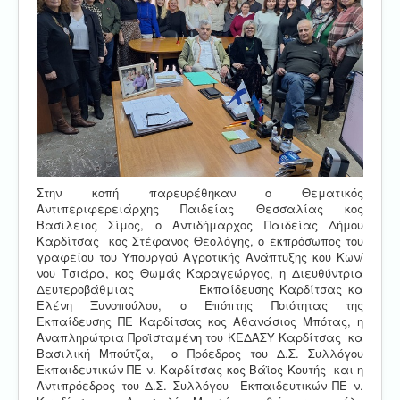
Στην κοπή παρευρέθηκαν ο Θεματικός
Αντιπεριφερειάρχης Παιδείας Θεσσαλίας κος
Βασίλειος Σίμος, ο Αντιδήμαρχος Παιδείας Δήμου
Καρδίτσας κος Στέφανος Θεολόγης, ο εκπρόσωπος του
γραφείου του Υπουργού Αγροτικής Ανάπτυξης κου Κων/
νου Τσιάρα, κος Θωμάς Καραγεώργος, η Διευθύντρια
Δευτεροβάθμιας Εκπαίδευσης Καρδίτσας κα
Ελένη Ξυνοπούλου, ο Επόπτης Ποιότητας της
Εκπαίδευσης ΠΕ Καρδίτσας κος Αθανάσιος Μπότας, η
Αναπληρώτρια Προϊσταμένη του ΚΕΔΑΣΥ Καρδίτσας κα
Βασιλική Μπούτζα, ο Πρόεδρος του Δ.Σ. Συλλόγου
Εκπαιδευτικών ΠΕ ν. Καρδίτσας κος Βάϊος Κουτής και η
Αντιπρόεδρος του Δ.Σ. Συλλόγου Εκπαιδευτικών ΠΕ ν.