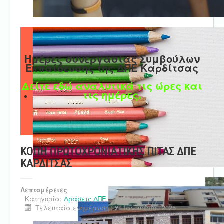
Ημέρες συνεργασίας Συμβούλων
Εκπαίδευσης της ΔΠΕ Καρδίτσας
Δείτε εδώ αναλυτικά τις ώρες και
τις ημέρες.
ΚΟΠΗ ΠΡΩΤΟΧΡΟΝΙΑΤΙΚΗΣ ΠΙΤΑΣ ΔΠΕ
ΚΑΡΔΙΤΣΑΣ
Λεπτομέρειες
Κατηγορία:
Δράσεις ΔΠΕ
Τελευταία ενημέρωση : 28 Ιανουαρίου 2025