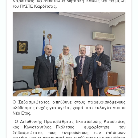
Καρδίτσας κα Αποστολία Μητσάκη καθώς και τα μέλη
του ΠΥΣΠΕ Καρδίτσας.
Ο Σεβασμιώτατος απηύθυνε στους παρευρισκόμενους
ολόθερμες ευχές για υγεία, χαρά και ευλογία για το
Νέο Έτος.
Ο Διευθυντής Πρωτοβάθμιας Εκπαίδευσης Καρδίτσας
κος Κωνσταντίνος Γκόλτσος ευχαρίστησε τον
Σεβασμιώτατο, τους εκπροσώπους των επίσημων
φορέων και το προσωπικό της Διεύθυνσης για την άψογη