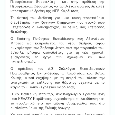
Περιφέρειας Θεσσαλίας και στην πρόθεση της
Περιφέρειας Θεσσαλίας να βρίσκεται αρωγός σε κάθε
υποστηρικτική δράση της ΔΙΠΕ Καρδίτσας.
Τη θετική του διάθεση για μια κοινή προσπάθεια
διευθέτησης των ζωτικών ζητημάτων που προκύπτουν
εξέφρασε ο Αντιδήμαρχος Παιδείας, κος Στέφανος
Θεολόγης.
Ο Επόπτης Ποιότητας Εκπαίδευσης κος Αθανάσιος
Μπότας ως εκπρόσωπος του νέου θεσμού, αφού
ευχαρίστησε τον Σεβασμιώτατο για την παρουσία του,
έστειλε μήνυμα αισιοδοξίας για τη νέα χρονιά,
εξαίροντας το έργο των σχολείων και των
εκπαιδευτικών.
Ο πρόεδρος του Δ.Σ. Συλλόγου Εκπαιδευτικών
Πρωτοβάθμιας Εκπαίδευσης ν. Καρδίτσας κος Βάϊος
Κουτής, αφού ευχήθηκε με τη σειρά του, τόνισε την
αναγκαιότητα επίλυσης του θέματος σχετικά με το
κτίριο του Ειδικού Σχολείου Καρδίτσας.
Η κα Βασιλική Μπούτζα, Αναπληρώτρια Προϊσταμένη
του ΚΕΔΑΣΥ Καρδίτσας, ευχαρίστησε τη Διεύθυνση και
το προσωπικό για την άψογη συνεργασία τους στο
ευαίσθητο θέμα της Ειδικής Αγωγής.
Χαιρετισμό απηύθυνε ο εκπρόσωπος του βουλευτικού