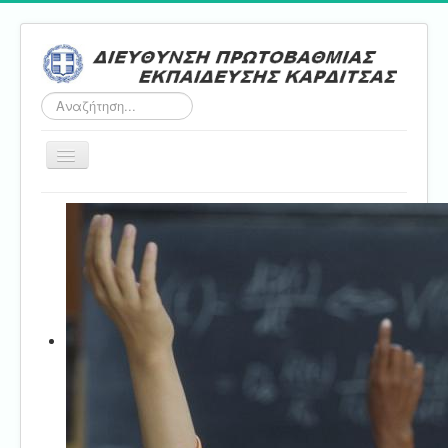
Αναζήτηση...
Εναλλαγή
πλοήγησης
Αρχική
ΔΠΕ
Τμήμα Α'
Τμήμα Β'
Τμήμα Γ'
Τμήμα Δ'
Τμήμα E'
Επικοινωνία