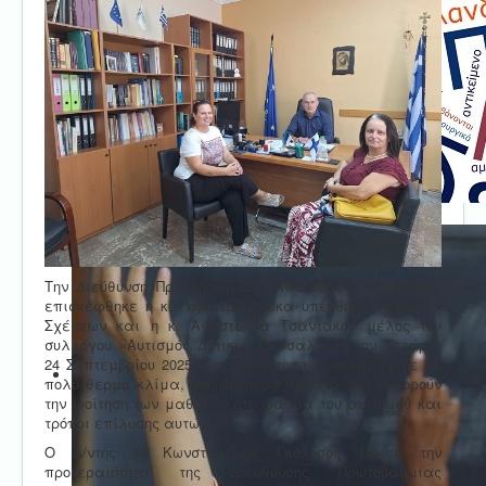
Την Διεύθυνση Πρωτοβάθμιας Εκπαίδευσης Καρδίτσας
επισκέφθηκε η κ. Πολυτίμη Φούκα υπεύθυνη Δημοσίων
Σχέσεων και η κ. Αναστασία Τσαντάκου μέλος του
συλλόγου «Αυτισμός Δυτικής Θεσσαλίας» την Τετάρτη
24 Σεπτεμβρίου 2025. Στη συνάντηση, η οποία έγινε σε
πολύ θερμό κλίμα, συζητήθηκαν θέματα που αφορούν
την φοίτηση των μαθητών στο φάσμα του αυτισμού και
τρόποι επίλυσης αυτών.
Ο Δ/ντής κ. Κωνσταντίνος Γκόλτσος τόνισε την
προτεραιότητα της Διεύθυνσης Πρωτοβάθμιας