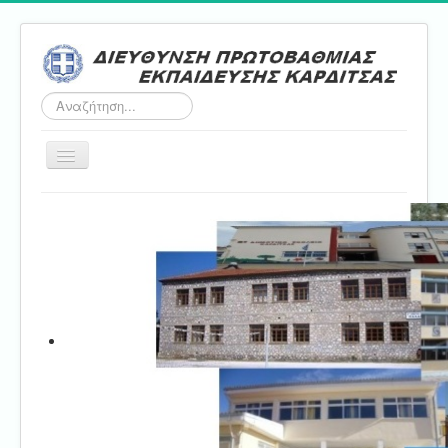
Αναζήτηση...
Εναλλαγή
πλοήγησης
Αρχική
ΔΠΕ
Τμήμα Α'
Τμήμα Β'
Τμήμα Γ'
Τμήμα Δ'
Τμήμα E'
Επικοινωνία