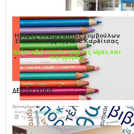
Ημέρες συνεργασίας Συμβούλων
Εκπαίδευσης της ΔΠΕ Καρδίτσας
Δείτε εδώ αναλυτικά τις ώρες και
τις ημέρες.
ΔΕΛΤΙΟ ΤΥΠΟΥ
Λεπτομέρειες
Κατηγορία:
Δράσεις ΔΠΕ
Τελευταία ενημέρωση : 29 Σεπτεμβρίου 2025