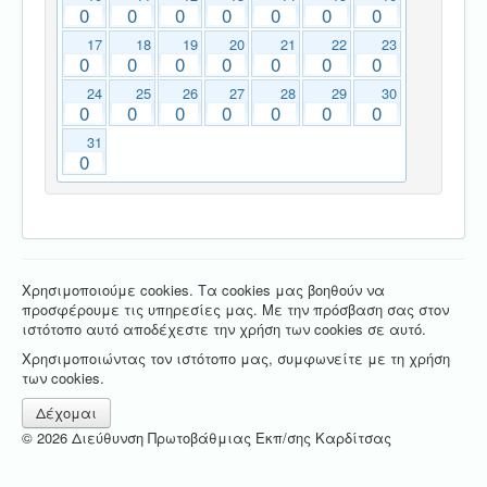
0
0
0
0
0
0
0
17
18
19
20
21
22
23
0
0
0
0
0
0
0
24
25
26
27
28
29
30
0
0
0
0
0
0
0
31
0
Χρησιμοποιούμε cookies. Τα cookies μας βοηθούν να
προσφέρουμε τις υπηρεσίες μας. Με την πρόσβαση σας στον
ιστότοπο αυτό αποδέχεστε την χρήση των cookies σε αυτό.
Χρησιμοποιώντας τον ιστότοπο μας, συμφωνείτε με τη χρήση
των cookies.
Δέχομαι
© 2026 Διεύθυνση Πρωτοβάθμιας Εκπ/σης Καρδίτσας