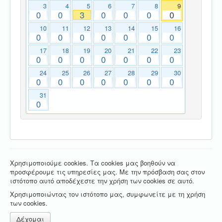
3
4
5
6
7
8
9
0
0
3
0
0
0
0
10
11
12
13
14
15
16
0
0
0
0
0
0
0
17
18
19
20
21
22
23
0
0
0
0
0
0
0
24
25
26
27
28
29
30
0
0
0
0
0
0
0
31
0
Χρησιμοποιούμε cookies. Τα cookies μας βοηθούν να
προσφέρουμε τις υπηρεσίες μας. Με την πρόσβαση σας στον
ιστότοπο αυτό αποδέχεστε την χρήση των cookies σε αυτό.
Χρησιμοποιώντας τον ιστότοπο μας, συμφωνείτε με τη χρήση
των cookies.
Δέχομαι