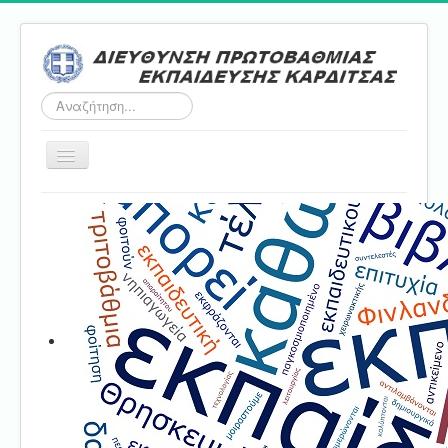
Αναζήτηση...
Εναλλαγή
πλοήγησης
Αρχική
ΔΠΕ
Τμήμα Α'
Τμήμα Β'
Τμήμα Γ'
Τμήμα Δ'
Τμήμα E'
Επικοινωνία