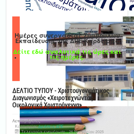
Ημέρες συνεργασίας Συμβούλων
Εκπαίδευσης της ΔΠΕ Καρδίτσας
Δείτε εδώ αναλυτικά τις ώρες και
τις ημέρες.
ΔΕΛΤΙΟ ΤΥΠΟΥ - Χριστουγεννιάτικος
Διαγωνισμός «Χειροτεχνώντας
Οικολογικά Χριστούγεννα»
Λεπτομέρειες
Κατηγορία:
Δράσεις ΔΠΕ
Τελευταία ενημέρωση : 26 Νοεμβρίου 2025