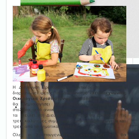
Η Διεύθυνση Πρωτοβάθμιας Εκπαίδευσης Καρδίτσας
διοργανώνει φέτος τον Διαγωνισμό
«Χειροτεχνώντας
Οικολογικά Χριστούγεννα»!
Η κάθε σχολική μονάδα
θα δημιουργήσει τρισδιάστατα χριστουγεννιάτικα
στολίδια, από ανακυκλώσιμα ή φυσικά υλικά, και θα
τα στείλει στη Διεύθυνση, η οποία θα βραβεύσει τις
τρεις καλύτερες συμμετοχές από τα Νηπιαγωγεία και
τρεις από τα Δημοτικά σχολεία.
Όλες οι Χριστουγεννιάτικες κατασκευές που θα