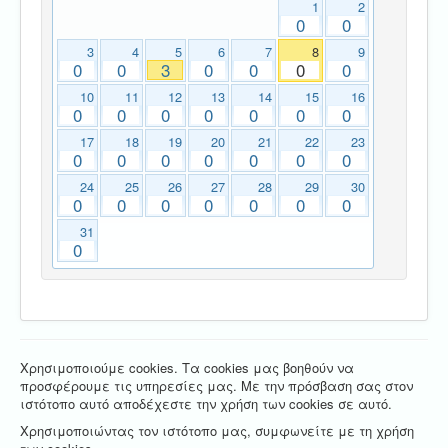
1
2
0
0
3
4
5
6
7
8
9
0
0
3
0
0
0
0
10
11
12
13
14
15
16
0
0
0
0
0
0
0
17
18
19
20
21
22
23
0
0
0
0
0
0
0
24
25
26
27
28
29
30
0
0
0
0
0
0
0
31
0
Χρησιμοποιούμε cookies. Τα cookies μας βοηθούν να
προσφέρουμε τις υπηρεσίες μας. Με την πρόσβαση σας στον
ιστότοπο αυτό αποδέχεστε την χρήση των cookies σε αυτό.
Χρησιμοποιώντας τον ιστότοπο μας, συμφωνείτε με τη χρήση