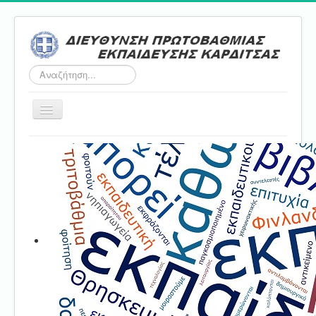
Αναζήτηση...
Εναλλαγή
πλοήγησης
Αρχική
ΔΠΕ
Τμήμα Α'
Τμήμα Β'
Τμήμα Γ'
Τμήμα Δ'
Τμήμα E'
Επικοινωνία