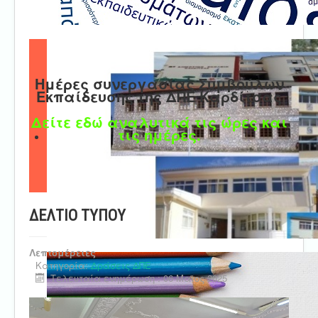
Ημέρες συνεργασίας Συμβούλων
Εκπαίδευσης της ΔΠΕ Καρδίτσας
Δείτε εδώ αναλυτικά τις ώρες και
τις ημέρες.
ΔΕΛΤΙΟ ΤΥΠΟΥ
Λεπτομέρειες
Κατηγορία:
Δράσεις ΔΠΕ
Τελευταία ενημέρωση : 06 Μαϊος 2025