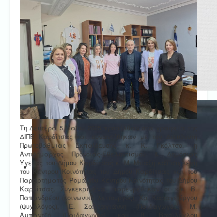
Τη Δευτέρα 5 Μαΐου 2025 προσήλθαν στα γραφεία της
ΔΙΠΕ Καρδίτσας και συναντήθηκαν με τον Διευθυντή
Πρωτοβάθμιας Εκπαίδευσης κ. Κ. Γκόλτσο, η
Αντιδήμαρχος Πρόνοιας-Εθελοντισμού & Δημόσιας
Υγείας του Δήμου Καρδίτσας κ. Μ. Μπαζή και στελέχη
του Κέντρου Κοινότητας του Δήμου Καρδίτσας και του
Παραρτήματος Ρομά του Κέντρου Κοινότητας του Δήμου
Καρδίτσας. Συγκεκριμένα, παρευρέθηκαν οι κ.κ. Β.
Παπανδρέου (κοινωνική λειτουργός), Χρ. Καραγεώργου
(ψυχολόγος), Ε. Σαλταγιάννη (Παιδαγωγός), Μ.
Αμπαντζή (Παιδαγωγός) και Β. Βασίλογλου