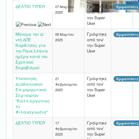
ΔΕΛΤΙΟ ΤΥΠΟΥ
Γράφτηκε
07 Μαρτίου
Εμφανίσεις:
από τον/
2025
την Super
User
Μήνυμα του Δ/
Γράφτηκε
06 Μαρτίου
Εμφανίσεις:
ντή ΔΠΕ
από τον/
2025
Καρδίτσας για
την Super
την Πανελλήνια
User
ημέρα κατά του
Σχολικού
Εκφοβισμού
Υλοποίηση
Γράφτηκε
21
Εμφανίσεις:
Διαδικτυακού
από τον/
Φεβρουαρίου
Επιμορφωτικού
την Super
2025
Σεμιναρίου
User
"Καλλιεργώντας
τη
Φιλαναγνωσία"
ΔΕΛΤΙΟ ΤΥΠΟΥ
Γράφτηκε
17
Εμφανίσεις:
από τον/
Φεβρουαρίου
την Super
2025