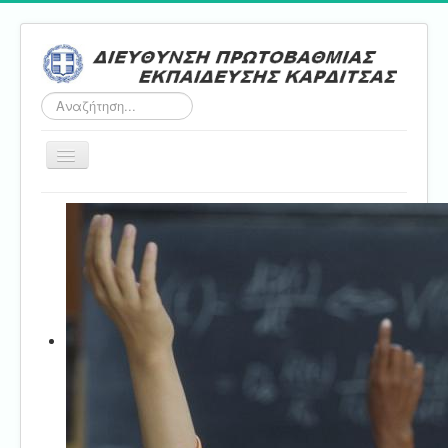
Αναζήτηση...
Εναλλαγή
πλοήγησης
Αρχική
ΔΠΕ
Τμήμα Α'
Τμήμα Β'
Τμήμα Γ'
Τμήμα Δ'
Τμήμα E'
Επικοινωνία