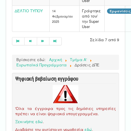
User
ΔΕΛΤΙΟ ΤΥΠΟΥ
Γράφτηκε
14
Εμφανίσεις:
από τον/
Φεβρουαρίου
την Super
2025
User
Σελίδα 7 από 9
Βρίσκεστε εδώ:
Αρχική
Τμήμα Α'
Ευρωπαϊκά Προγράμματα
Δράσεις ΔΠΕ
Ψηφιακή βεβαίωση εγγράφου
'Ολα τα έγγραφα προς τις δημόσιες υπηρεσίες
πρέπει να είναι ψηφιακά υπογεγραμμένα.
Ξεκινήστε εδώ
.
Διαβάστε την αντίστοιχη νομοθεσία
εδώ
.