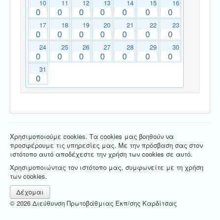
10
11
12
13
14
15
16
0
0
0
0
0
0
0
17
18
19
20
21
22
23
0
0
0
0
0
0
0
24
25
26
27
28
29
30
0
0
0
0
0
0
0
31
0
Χρησιμοποιούμε cookies. Τα cookies μας βοηθούν να
προσφέρουμε τις υπηρεσίες μας. Με την πρόσβαση σας στον
ιστότοπο αυτό αποδέχεστε την χρήση των cookies σε αυτό.
Χρησιμοποιώντας τον ιστότοπο μας, συμφωνείτε με τη χρήση
των cookies.
Δέχομαι
© 2026 Διεύθυνση Πρωτοβάθμιας Εκπ/σης Καρδίτσας