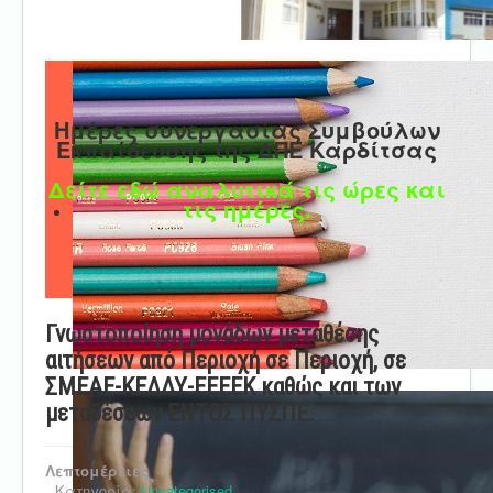
Ημέρες συνεργασίας Συμβούλων
Εκπαίδευσης της ΔΠΕ Καρδίτσας
Δείτε εδώ αναλυτικά τις ώρες και
τις ημέρες.
Γνωστοποίηση μονάδων μεταθέσης
αιτήσεων από Περιοχή σε Περιοχή, σε
ΣΜΕΑΕ-ΚΕΔΔΥ-ΕΕΕΕΚ καθώς και των
μεταθέσεων ΕΝΤΟΣ ΠΥΣΠΕ.
Λεπτομέρειες
Κατηγορία:
Uncategorised