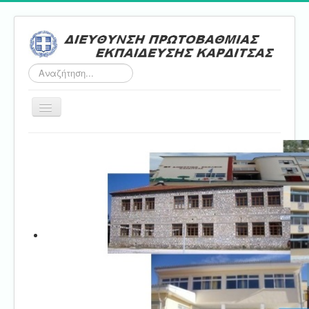
Αναζήτηση...
Εναλλαγή
πλοήγησης
Αρχική
ΔΠΕ
Τμήμα Α'
Τμήμα Β'
Τμήμα Γ'
Τμήμα Δ'
Τμήμα E'
Επικοινωνία