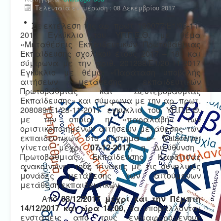
Τελευταία ενημέρωση : 08 Δεκεμβρίου 2017
Σε εκτέλεση της αρ. πρωτ. 190077/Ε1/06-11-
2017 Εγκύκλιο του ΥΠ.Π.Ε.Θ. με θέμα
«Μεταθέσεις Εκπαιδευτικών Πρωτοβάθμιας
Εκπαίδευσης σχολικού έτους 2017 – 18» και
σύμφωνα με την αριθ. 201238/Ε1/20-11-2017
Εγκύκλιο με θέμα «Παράταση υποβολής
αιτήσεων μετάθεσης εκπαιδευτικών
Πρωτοβάθμιας και Δευτεροβάθμιας
Εκπαίδευσης» και σύμφωνα με την αρ. πρωτ.
208089/Ε1/28-11-2017 εγκύκλιο του ΥΠ.Π.Ε.Θ.
με την οποία η «παραλαβή» των
οριστικοποιημένων αιτήσεων μετάθεσης των
εκπαιδευτικών στο σύστημα
e
–
Datacenter
γίνεται μέχρι
07-12-2017
, η Διεύθυνση
Πρωτοβάθμιας Εκπαίδευσης Καρδίτσας
ανακοινώνει τους πίνακες με τις συνολικές
μονάδες μετάθεσης των αιτούμενων
μετάθεση εκπαιδευτικών.
Από
08/12/2017 μέχρι και την Πέμπτη
14/12/2017 και ώρα 12:00,
θα υποβάλλονται
ενστάσεις από τους ενδιαφερόμενους