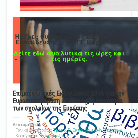
Ημέρες συνεργασίας Συμβούλων
Εκπαίδευσης της ΔΠΕ Καρδίτσας
Δείτε εδώ αναλυτικά τις ώρες και
τις ημέρες.
Επιμορφωτικές Εκδηλώσεις 2016 για την
Ευρωπαϊκή δράση eTwinning, η κοινότητα
των σχολείων της Ευρώπης
Λεπτομέρειες
Γονική Κατηγορία:
Τμήμα Ε' Εκπαιδευτικών Θεμάτων
Κατηγορία:
Επιμορφώσεις