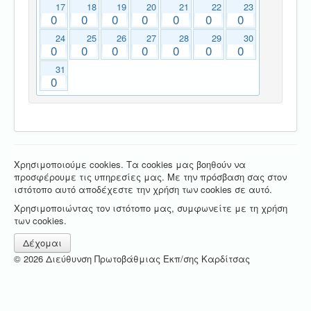
17
18
19
20
21
22
23
0
0
0
0
0
0
0
24
25
26
27
28
29
30
0
0
0
0
0
0
0
31
0
Χρησιμοποιούμε cookies. Τα cookies μας βοηθούν να
προσφέρουμε τις υπηρεσίες μας. Με την πρόσβαση σας στον
ιστότοπο αυτό αποδέχεστε την χρήση των cookies σε αυτό.
Χρησιμοποιώντας τον ιστότοπο μας, συμφωνείτε με τη χρήση
των cookies.
Δέχομαι
© 2026 Διεύθυνση Πρωτοβάθμιας Εκπ/σης Καρδίτσας