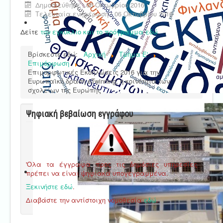
Δημοσιεύθηκε : 06 Οκτωβρίου 2016
Τελευταία ενημέρωση : 06 Οκτωβρίου 2016
Δείτε
την εγκύκλιο και το πρόγραμμα εδώ
.
Βρίσκεστε εδώ:
Αρχική
Τμήμα E'
Επιμόρφωση
Επιμορφωτικές Εκδηλώσεις 2016 για την
Ευρωπαϊκή δράση eTwinning, η κοινότητα των
σχολείων της Ευρώπης
Ψηφιακή βεβαίωση εγγράφου
'Ολα τα έγγραφα προς τις δημόσιες υπηρεσίες
πρέπει να είναι ψηφιακά υπογεγραμμένα.
Ξεκινήστε εδώ
.
Διαβάστε την αντίστοιχη νομοθεσία
εδώ
.