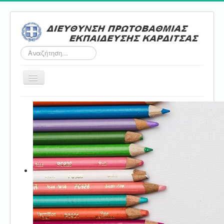
Αναζήτηση...
Εναλλαγή
πλοήγησης
Αρχική
ΔΠΕ
Τμήμα Α'
Τμήμα Β'
Τμήμα Γ'
Τμήμα Δ'
Τμήμα E'
Επικοινωνία