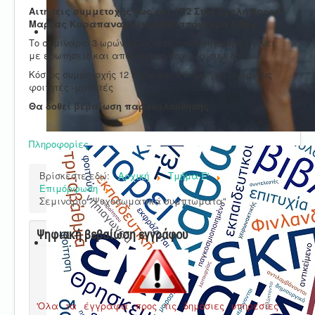
Αιτήσεις συμμετοχής έως και 17/2 Στην Σχολή Χορού
Μαρίας Καραπαναγιώτη κάθε απόγευμα 5-9μμ
Το σεμινάριο 3 ωρών εκτός από την εισήγηση θα γίνει
με ερωτήσεις και απαντήσεις σαν μια συνεδρία
Κόστος συμμετοχής 12 ευρώ και 9 ευρώ για ανέργους
φοιτητές -μαθητές
Θα δοθεί βεβαίωση παρακολούθησης
Πληροφορίες
Βρίσκεστε εδώ:
Αρχική
Τμήμα E'
Επιμόρφωση
Σεμινάριο "Ψυχοσωματικά συμπτώματα"
Ψηφιακή βεβαίωση εγγράφου
'Ολα τα έγγραφα προς τις δημόσιες υπηρεσίες