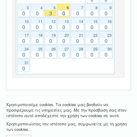
3
4
5
6
7
8
9
0
0
3
0
0
0
0
10
11
12
13
14
15
16
0
0
0
0
0
0
0
17
18
19
20
21
22
23
0
0
0
0
0
0
0
24
25
26
27
28
29
30
0
0
0
0
0
0
0
31
0
Χρησιμοποιούμε cookies. Τα cookies μας βοηθούν να
προσφέρουμε τις υπηρεσίες μας. Με την πρόσβαση σας στον
ιστότοπο αυτό αποδέχεστε την χρήση των cookies σε αυτό.
Χρησιμοποιώντας τον ιστότοπο μας, συμφωνείτε με τη χρήση
των cookies.