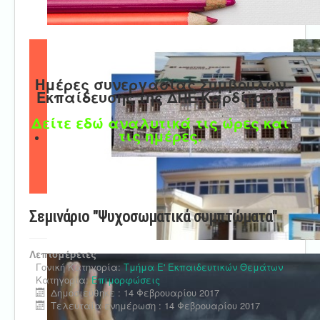
Ημέρες συνεργασίας Συμβούλων
Εκπαίδευσης της ΔΠΕ Καρδίτσας
Δείτε εδώ αναλυτικά τις ώρες και
τις ημέρες.
Σεμινάριο "Ψυχοσωματικά συμπτώματα"
Λεπτομέρειες
Γονική Κατηγορία:
Τμήμα Ε' Εκπαιδευτικών Θεμάτων
Κατηγορία:
Επιμορφώσεις
Δημοσιεύθηκε : 14 Φεβρουαρίου 2017
Τελευταία ενημέρωση : 14 Φεβρουαρίου 2017