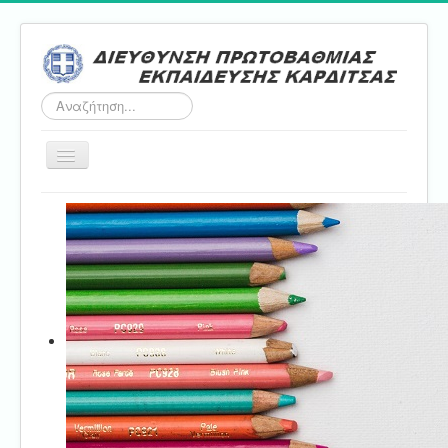
Αναζήτηση...
Εναλλαγή
πλοήγησης
Αρχική
ΔΠΕ
Τμήμα Α'
Τμήμα Β'
Τμήμα Γ'
Τμήμα Δ'
Τμήμα E'
Επικοινωνία