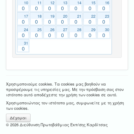
10
11
12
13
14
15
16
0
0
0
0
0
0
0
17
18
19
20
21
22
23
0
0
0
0
0
0
0
24
25
26
27
28
29
30
0
0
0
0
0
0
0
31
0
Χρησιμοποιούμε cookies. Τα cookies μας βοηθούν να
προσφέρουμε τις υπηρεσίες μας. Με την πρόσβαση σας στον
ιστότοπο αυτό αποδέχεστε την χρήση των cookies σε αυτό.
Χρησιμοποιώντας τον ιστότοπο μας, συμφωνείτε με τη χρήση
των cookies.
Δέχομαι
© 2026 Διεύθυνση Πρωτοβάθμιας Εκπ/σης Καρδίτσας