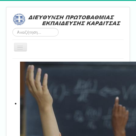
Αναζήτηση...
Εναλλαγή
πλοήγησης
Αρχική
ΔΠΕ
Τμήμα Α'
Τμήμα Β'
Τμήμα Γ'
Τμήμα Δ'
Τμήμα E'
Επικοινωνία