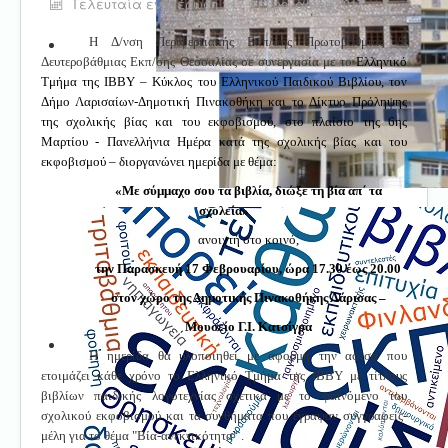
Τελευταία ενημέρωση : 17 Φεβρουαρίου 2017
H Δ/νση Περιφερειακής Εκπ/σης Πρωτοβάθμιας &
Δευτεροβάθμιας Εκπ/σης Θεσσαλίας σε συνεργασία
με το
Ελληνικό
Τμήμα της ΙΒΒΥ – Κύκλος του Ελληνικού Παιδικού Βιβλίου, τον
Δήμο Λαρισαίων-Δημοτική Πινακοθήκη και το Δίκτυο Πρόληψης
της σχολικής βίας και του εκφοβισμού, στο πλαίσιο της 6ης
Μαρτίου - Πανελλήνια Ημέρα κατά της σχολικής βίας και του
εκφοβισμού – διοργανώνει ημερίδα με θέμα:
«Με σύμμαχο σου τα βιβλία, διώξε τη βία απ΄ τα
σχολεία»
ανοιχτή στο κοινό,
την Παρασκευή 17 Φεβρουαρίου, ώρα 17.30 έως 20.00
στον χώρο της Δημοτικής Πινακοθήκης Λάρισας –
Μουσείο Γ.Ι. Κατσίγρα
Η ημερίδα θα υλοποιηθεί με αφορμή την αφίσα που
ετοιμάζει κάθε χρόνο το Ελληνικό Τμήμα της ΙΒΒΥ με τίτλους
βιβλίων παιδικής λογοτεχνίας σχετικά με το φαινόμενο του
σχολικού εκφοβισμού και τα συνθήματα που έγραψαν συγγραφείς-
μέλη για το θέμα "Βία-ανεκτικότητα" .