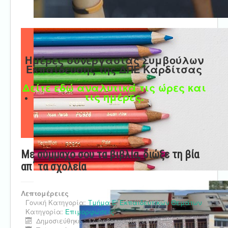
Ημέρες συνεργασίας Συμβούλων
Εκπαίδευσης της ΔΠΕ Καρδίτσας
Δείτε εδώ αναλυτικά τις ώρες και
τις ημέρες.
Με σύμμαχο σου τα βιβλία, διώξε τη βία
απ΄ τα σχολεία
Λεπτομέρειες
Γονική Κατηγορία:
Τμήμα Ε' Εκπαιδευτικών Θεμάτων
Κατηγορία:
Επιμορφώσεις
Δημοσιεύθηκε : 17 Φεβρουαρίου 2017