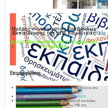
Ημέρες συνεργασίας Συμβούλων
Εκπαίδευσης της ΔΠΕ Καρδίτσας
Δείτε εδώ αναλυτικά τις ώρες και
τις ημέρες.
Επιμορφώσεις
ΙΝ.ΕΠ.
αναζητήστε τα προγράμματα που θέλετε στο
Εθνικό Κέντρο Δημόσιας Διοίκησης.
ΙΝ.ΕΠ -
ΒΙΒΛΙΟΘΗΚΗ ΕΚΠΑΙΔΕΥΤΙΚΟΥ ΥΛΙΚΟΥ
ΤΠΕ Β'
επιμόρφωση των εκπαιδευτικών β' επιπέδου
για την αξιοποίηση κι εφαρμογή των ΤΠΕ στη