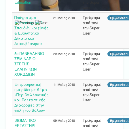
Education
την Super
User
Πρόγραμμα
Γράφτηκε
21 Μαϊος 2019
Εμφανίσεις
Μεταπτυχιακών
από τον/
Σπουδών «Διεθνές
την Super
& Ευρωπαϊκό
User
Δίκαιο και
Διακυβέρνηση»
5ο ΠΑΝΕΛΛΗΝΙΟ
Γράφτηκε
29 Μαϊος 2018
Εμφανίσεις
ΣΕΜΙΝΑΡΙΟ
από τον/
ΣΤΕΓΗΣ
την Super
ΕΛΛΗΝΙΚΩΝ
User
ΧΟΡΩΔΙΩΝ
Επιμορφωτική
Γράφτηκε
11 Μαϊος 2018
Εμφανίσεις
ημερίδα με θέμα
από τον/
«Περιβαλλοντικές
την Super
και Πολιτιστικές
User
Διαδρομές στην
πόλη του Βόλου»
ΒΙΩΜΑΤΙΚΟ
Γράφτηκε
09 Μαϊος 2018
Εμφανίσεις
ΕΡΓΑΣΤΗΡΙ:
από τον/