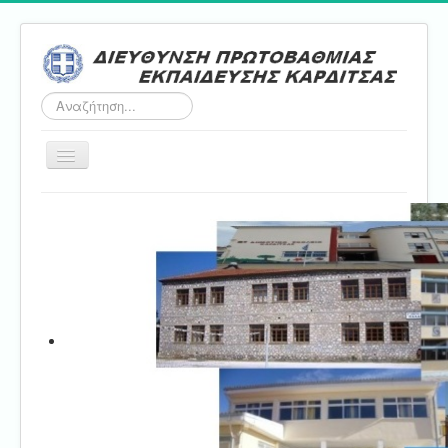
Αναζήτηση...
Εναλλαγή
πλοήγησης
Αρχική
ΔΠΕ
Τμήμα Α'
Τμήμα Β'
Τμήμα Γ'
Τμήμα Δ'
Τμήμα E'
Επικοινωνία