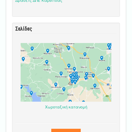
Δράσεις ΔΠΕ Καρδίτσας
Σελίδες
Χωροταξική κατανομή