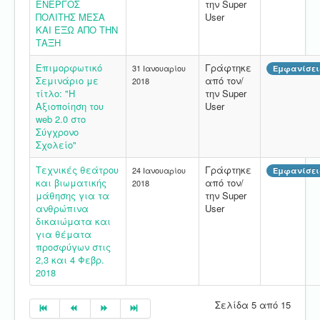
ΕΝΕΡΓΟΣ
την Super
ΠΟΛΙΤΗΣ ΜΕΣΑ
User
ΚΑΙ ΕΞΩ ΑΠΟ ΤΗΝ
ΤΑΞΗ
Επιμορφωτικό
Γράφτηκε
31 Ιανουαρίου
Εμφανίσεις
Σεμινάριο με
από τον/
2018
τίτλο: "Η
την Super
Αξιοποίηση του
User
web 2.0 στο
Σύγχρονο
Σχολείο"
Τεχνικές θεάτρου
Γράφτηκε
24 Ιανουαρίου
Εμφανίσεις
και βιωματικής
από τον/
2018
μάθησης για τα
την Super
ανθρώπινα
User
δικαιώματα και
για θέματα
προσφύγων στις
2,3 και 4 Φεβρ.
2018
Σελίδα 5 από 15