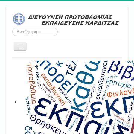
Αναζήτηση...
Εναλλαγή
πλοήγησης
Αρχική
ΔΠΕ
Τμήμα Α'
Τμήμα Β'
Τμήμα Γ'
Τμήμα Δ'
Τμήμα E'
Επικοινωνία