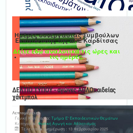
Ημέρες συνεργασίας Συμβούλων
Εκπαίδευσης της ΔΠΕ Καρδίτσας
Δείτε εδώ αναλυτικά τις ώρες και
τις ημέρες.
ΔΕΛΤΙΟ ΤΥΠΟΥ - αγώνες ΑΘΛΟπαιδείας
χάντμπολ
Λεπτομέρειες
Γονική Κατηγορία:
Τμήμα Ε' Εκπαιδευτικών Θεμάτων
Κατηγορία:
Φυσική Αγωγή και Αθλητισμός
Τελευταία ενημέρωση : 13 Φεβρουαρίου 2025