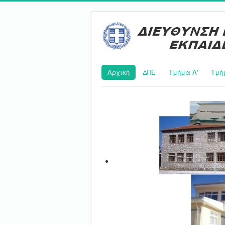
Αρχική
ΔΠΕ
Τμήμα Α'
Τμή