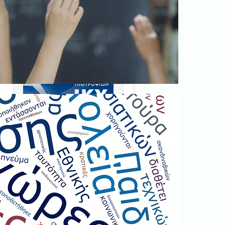
Ξεκινήστε εδώ
.
Διαβάστε την αντίστοιχη
νομοθεσία
εδώ
.
Erasmus+