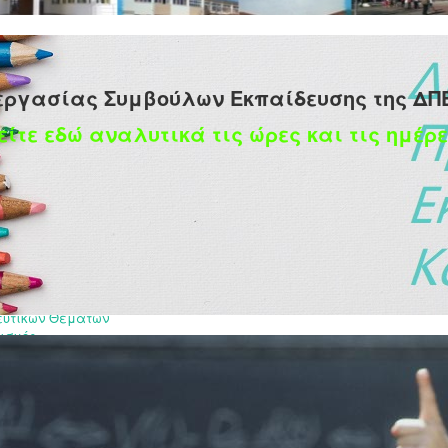
εργασίας Συμβούλων Εκπαίδευσης της ΔΠ
είτε εδώ αναλυτικά τις ώρες και τις ημέρε
ΛΟπαιδείας ποδοσφαίρου
ευτικών Θεμάτων
ισμός
 2026