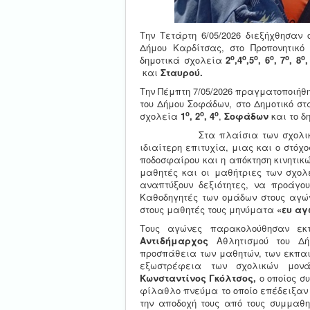
Την Τετάρτη 6/05/2026 διεξήχθησαν 
Δήμου Καρδίτσας, στο Προπονητικό
ο
ο
ο
ο
ο
ο
δημοτικά σχολεία
2
,4
,5
, 6
, 7
, 8
,
και
Σταυρού.
Την Πέμπτη 7/05/2026 πραγματοποιήθ
του Δήμου Σοφάδων, στο Δημοτικό σ
ο
ο
ο
σχολεία
1
, 2
, 4
,
Σοφάδων
και το δ
Στα πλαίσια των σχολικών αγώ
ιδιαίτερη επιτυχία, μιας και ο στό
ποδοσφαίρου και η απόκτηση κινητικ
μαθητές και οι μαθήτριες των σχολε
αναπτύξουν δεξιότητες, να προάγ
Καθοδηγητές των ομάδων στους αγώνε
στους μαθητές τους μηνύματα
«ευ αγ
Τους αγώνες παρακολούθησαν εκτ
Αντιδήμαρχος
Αθλητισμού του Δ
προσπάθεια των μαθητών, των εκπαιδ
εξωστρέφεια των σχολικών μο
Κωνσταντίνος Γκόλτσος,
ο οποίος συ
φίλαθλο πνεύμα το οποίο επέδειξαν κ
την αποδοχή τους από τους συμμαθη