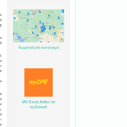
υ
α
ς
ν
ά
Χωροταξική κατανομή
ε
υ
ι
α
.
ν
ο
ν
MS Excel Addon for
ν
mySchool!
κ.
ο
ι
α