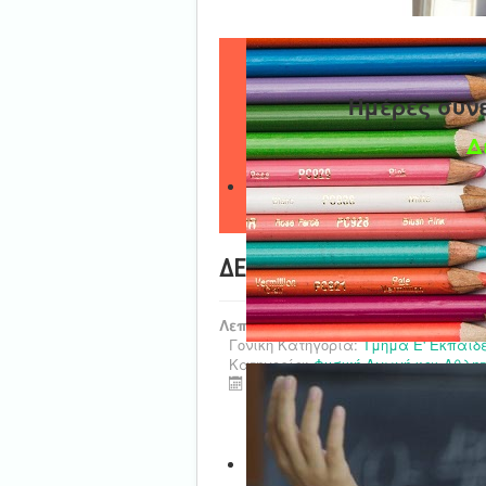
Ημέρες συν
Δ
ΔΕΛΤΙΟ ΤΥΠΟΥ - αγώνες ΑΘ
Λεπτομέρειες
Γονική Κατηγορία:
Τμήμα Ε' Εκπαιδ
Κατηγορία:
Φυσική Αγωγή και Αθλητ
Τελευταία ενημέρωση : 08 Μαϊος