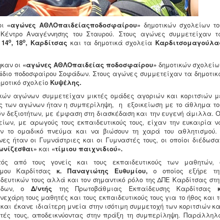
οι
«αγώνες ΑΘΛΟπαιδείας
ποδοσφαίρου»
δημοτικών σχολείων το
 Κέντρο Αναγέννησης του Σταυρού. Στους αγώνες συμμετείχαν τ
ο
ο
 14
, 18
, Καρδίτσας
και τα δημοτικά σχολεία
Καρδιτσομαγούλα
ηκαν οι
«αγώνες ΑΘΛΟπαιδείας
ποδοσφαίρου»
δημοτικών σχολείω
τάδιο ποδοσφαίρου Σοφάδων. Στους αγώνες συμμετείχαν τα δημοτικ
ημοτικό σχολείο
Κυψέλης.
νων συμμετείχαν μικτές ομάδες αγοριών και κοριτσιών μ
χος των αγώνων ήταν η συμπερίληψη, η εξοικείωση με το άθλημα το
ών δεξιοτήτων, με έμφαση στη διασκέδαση και την ευγενή άμιλλα. Ο
ίων, με αρωγούς τους εκπαιδευτικούς τους, είχαν την ευκαιρία ν
ουν το ομαδικό πνεύμα και να βιώσουν τη χαρά του αθλητισμού
ς ήταν οι Γυμνάστριες και οι Γυμναστές τους, οι οποίοι διέδωσα
ωνίζεσθαι»
και
«τίμιου παιχνιδιού».
ός από τους γονείς και τους εκπαιδευτικούς των μαθητών, 
ήμου Καρδίτσας
κ.
Παναγιώτης Ευθυμίου,
ο οποίος εξήρε τη
ευτικών τους αλλά και τον σημαντικό ρόλο της ΔΠΕ Καρδίτσας στη
νάδων, ο
Δ/ντής
της Πρωτοβάθμιας Εκπαίδευσης Καρδίτσας
νεχάρη τους μαθητές και τους εκπαιδευτικούς τους για το ήθος και τ
αι έκανε ιδιαίτερη μνεία στην ισότιμη συμμετοχή των κοριτσιών κα
τές τους, αποδεικνύοντας στην πράξη τη συμπερίληψη. Παράλληλ