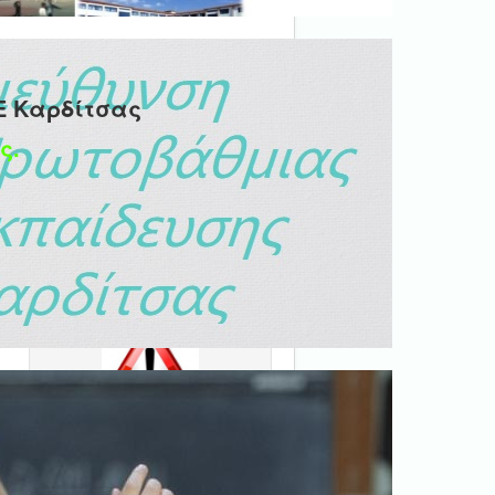
Ε Καρδίτσας
ς.
Ψηφιακή βεβαίωση
εγγράφου
'Ολα τα έγγραφα προς τις
δημόσιες υπηρεσίες πρέπει
να είναι ψηφιακά
υπογεγραμμένα.