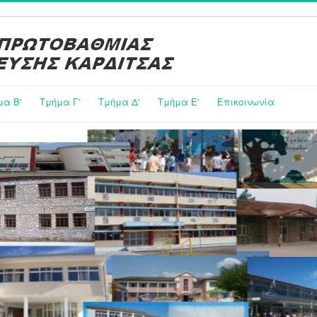
μα Β'
Τμήμα Γ'
Τμήμα Δ'
Τμήμα E'
Επικοινωνία