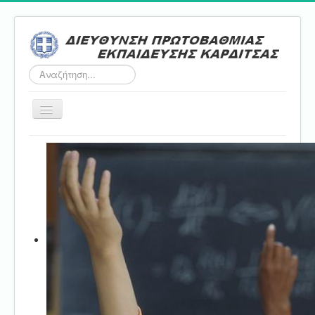
Αναζήτηση...
Εναλλαγή
πλοήγησης
Αρχική
ΔΠΕ
Τμήμα Α'
Τμήμα Β'
Τμήμα Γ'
Τμήμα Δ'
Τμήμα E'
Επικοινωνία