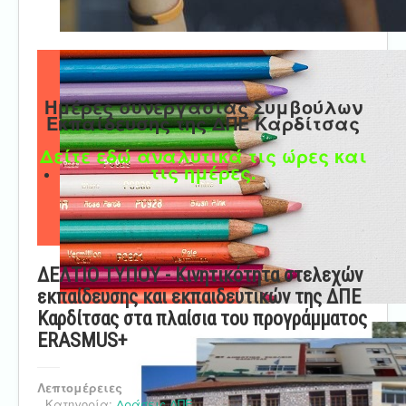
Ημέρες συνεργασίας Συμβούλων
Εκπαίδευσης της ΔΠΕ Καρδίτσας
Δείτε εδώ αναλυτικά τις ώρες και
τις ημέρες.
ΔΕΛΤΙΟ ΤΥΠΟΥ - Κινητικότητα στελεχών
εκπαίδευσης και εκπαιδευτικών της ΔΠΕ
Καρδίτσας στα πλαίσια του προγράμματος
ERASMUS+
Λεπτομέρειες
Κατηγορία:
Δράσεις ΔΠΕ