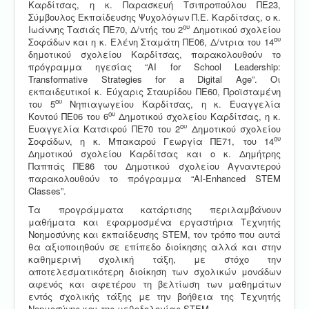
Καρδίτσας, η κ. Παρασκευή Τσιπροπούλου ΠΕ23,
Σύμβουλος Εκπαίδευσης Ψυχολόγων Π.Ε. Καρδίτσας, ο κ.
ου
Ιωάννης Τασιάς ΠΕ70, Δ/ντής του 2
Δημοτικού σχολείου
ου
Σοφάδων και η κ. Ελένη Σταμάτη ΠΕ06, Δ/ντρια του 14
δημοτικού σχολείου Καρδίτσας, παρακολουθούν το
πρόγραμμα ηγεσίας “AI for School Leadership:
Transformative Strategies for a Digital Age”. Οι
εκπαιδευτικοί κ. Εύχαρις Σταυρίδου ΠΕ60, Προϊσταμένη
ου
του 5
Νηπιαγωγείου Καρδίτσας, η κ. Ευαγγελία
ου
Κοντού ΠΕ06 του 6
Δημοτικού σχολείου Καρδίτσας, η κ.
ου
Ευαγγελία Κατσιφού ΠΕ70 του 2
Δημοτικού σχολείου
ου
Σοφάδων, η κ. Μπακαρού Γεωργία ΠΕ71, του 14
Δημοτικού σχολείου Καρδίτσας και ο κ. Δημήτρης
Παππάς ΠΕ86 του Δημοτικού σχολείου Αγναντερού
παρακολουθούν το πρόγραμμα “AI-Enhanced STEM
Classes”.
Τα προγράμματα κατάρτισης περιλαμβάνουν
μαθήματα και εφαρμοσμένα εργαστήρια Τεχνητής
Νοημοσύνης και εκπαίδευσης SΤΕΜ, τον τρόπο που αυτά
θα αξιοποιηθούν σε επίπεδο διοίκησης αλλά και στην
καθημερινή σχολική τάξη, με στόχο την
αποτελεσματικότερη διοίκηση των σχολικών μονάδων
αφενός και αφετέρου τη βελτίωση των μαθημάτων
εντός σχολικής τάξης με την βοήθεια της Τεχνητής
Νοημοσύνης και της μεθοδολογίας STEM.