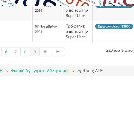
Φεστιβάλ πάει
Γράφτηκε
07 Νοεμβρίου
Εμφανίσεις: 13673
από τον/την
2024
Super User
ς
Γράφτηκε
07 Νοεμβρίου
Εμφανίσεις: 13650
από τον/την
2024
Super User
Σελίδα 9 από 
6
7
8
9
E'
Φυσική Αγωγή και Αθλητισμός
Δράσεις ΔΠΕ