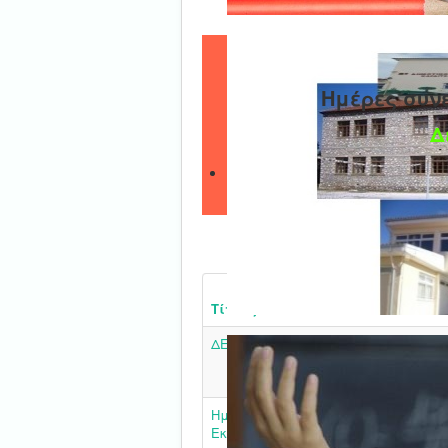
Ημέρες συν
Δ
Τίτλος
ΔΕΛΤΙΟ ΤΥΠΟΥ
Ημερίδα με θέμα «Διαδικτυακός – Σ
Εκφοβισμός και Ενδοοικογενειακή Β