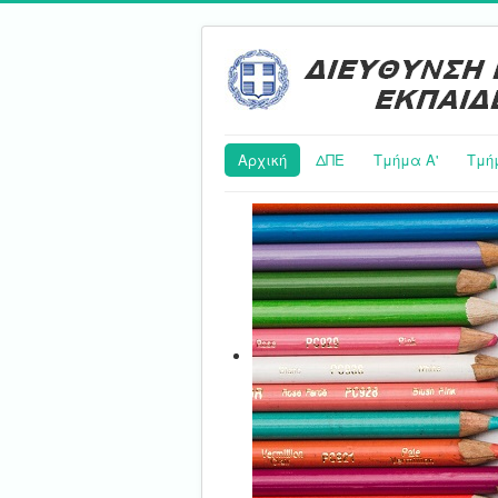
Αρχική
ΔΠΕ
Τμήμα Α'
Τμή