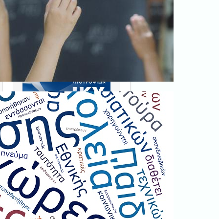
Ξεκινήστε εδώ
.
Διαβάστε την αντίστοιχη
νομοθεσία
εδώ
.
Erasmus+