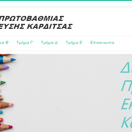
μα Β'
Τμήμα Γ'
Τμήμα Δ'
Τμήμα E'
Επικοινωνία