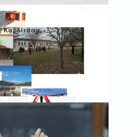
Ε Καρδίτσας
ς.
η #
Ψηφιακή βεβαίωση
εγγράφου
'Ολα τα έγγραφα προς τις
δημόσιες υπηρεσίες πρέπει
να είναι ψηφιακά
υπογεγραμμένα.