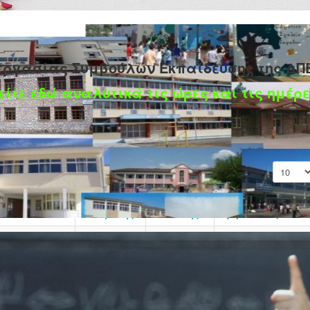
εργασίας Συμβούλων Εκπαίδευσης της ΔΠ
είτε εδώ αναλυτικά τις ώρες και τις ημέρε
Εμφάνισ
Ημερομηνία
Μεταβολής
Συντάκτης
Εμφανίσεις
Γράφτηκε
11 Δεκεμβρίου
Εμφανίσεις: 12986
από τον/την
2024
Super User
χολικός
Γράφτηκε
10 Δεκεμβρίου
Εμφανίσεις: 13451
ία, Κάλλιον το
από τον/την
2024