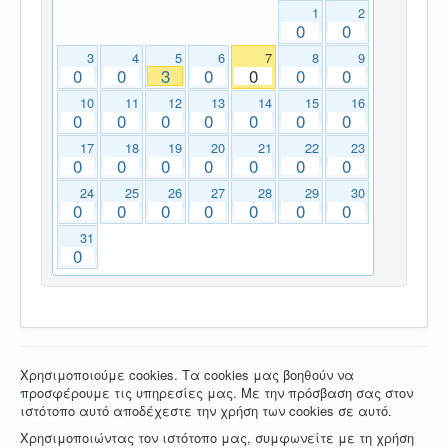
1
2
0
0
3
4
5
6
7
8
9
0
0
3
0
0
0
0
10
11
12
13
14
15
16
0
0
0
0
0
0
0
17
18
19
20
21
22
23
0
0
0
0
0
0
0
24
25
26
27
28
29
30
0
0
0
0
0
0
0
31
0
Χρησιμοποιούμε cookies. Τα cookies μας βοηθούν να
προσφέρουμε τις υπηρεσίες μας. Με την πρόσβαση σας στον
ιστότοπο αυτό αποδέχεστε την χρήση των cookies σε αυτό.
Χρησιμοποιώντας τον ιστότοπο μας, συμφωνείτε με τη χρήση