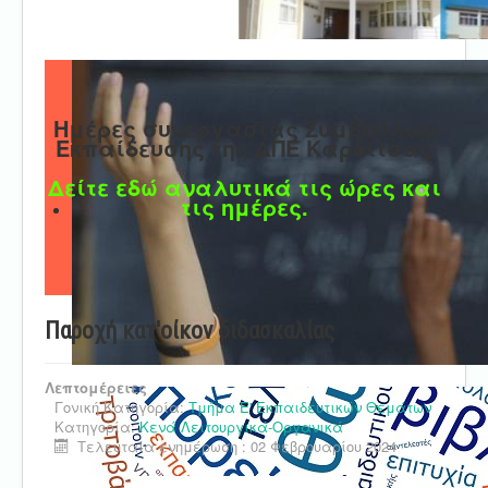
Ημέρες συνεργασίας Συμβούλων
Εκπαίδευσης της ΔΠΕ Καρδίτσας
Δείτε εδώ αναλυτικά τις ώρες και
τις ημέρες.
Παροχή κατ'οίκον διδασκαλίας
Λεπτομέρειες
Γονική Κατηγορία:
Τμήμα Ε' Εκπαιδευτικών Θεμάτων
Κατηγορία:
Κενά Λειτουργικά-Οργανικά
Τελευταία ενημέρωση : 02 Φεβρουαρίου 2024