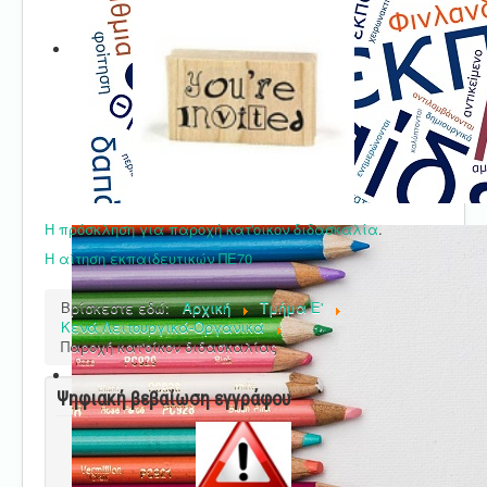
Η πρόσκληση για παροχή κατ'οικον διδασκαλία
.
Η αίτηση εκπαιδευτικών ΠΕ70
Βρίσκεστε εδώ:
Αρχική
Τμήμα E'
Κενά Λειτουργικά-Οργανικά
Παροχή κατ'οίκον διδασκαλίας
Ψηφιακή βεβαίωση εγγράφου