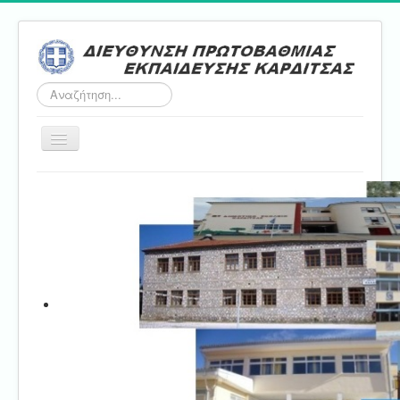
Αναζήτηση...
Εναλλαγή
πλοήγησης
Αρχική
ΔΠΕ
Τμήμα Α'
Τμήμα Β'
Τμήμα Γ'
Τμήμα Δ'
Τμήμα E'
Επικοινωνία