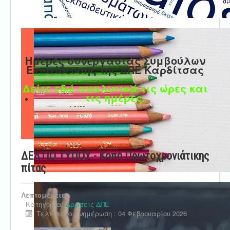
Ημέρες συνεργασίας Συμβούλων
Εκπαίδευσης της ΔΠΕ Καρδίτσας
Δείτε εδώ αναλυτικά τις ώρες και
τις ημέρες.
ΔΕΛΤΙΟ ΤΥΠΟΥ - Κοπή Πρωτοχρονιάτικης
πίτας
Λεπτομέρειες
Κατηγορία:
Δράσεις ΔΠΕ
Τελευταία ενημέρωση : 04 Φεβρουαρίου 2026