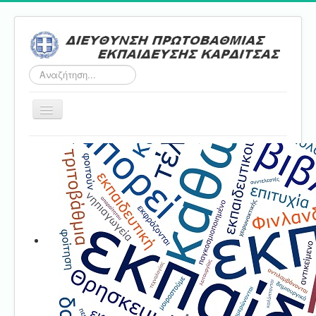
Αναζήτηση...
Εναλλαγή
πλοήγησης
Αρχική
ΔΠΕ
Τμήμα Α'
Τμήμα Β'
Τμήμα Γ'
Τμήμα Δ'
Τμήμα E'
Επικοινωνία