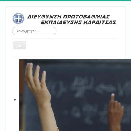
Αναζήτηση...
Εναλλαγή
πλοήγησης
Αρχική
ΔΠΕ
Τμήμα Α'
Τμήμα Β'
Τμήμα Γ'
Τμήμα Δ'
Τμήμα E'
Επικοινωνία