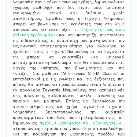
Νοημοσύνη στους ρόλους τους ως ηγέτες, δημιουργώντας
«χώρους μάθησης» που δεν είναι μόνο ψηφιακά
ενημερωμένοι αλλά και βιώσιμοι, χωρίς
αποκλεισμούς. Έμαθαν πως η Τεχνητή Νοημοσύνη
μπορεί να βελτιώσει τις ικανότητές τους στη λήψη
αποφάσεων, να αναπτύξει
τις δεξιότητές τους στην
επίλυση προβλημάτων
και να υποστηρίξει την ποιότητα
της διδασκαλίας, τη συμμετοχή των μαθητών και την
οργανωτική αποτελεσματικότητα για ολόκληρο το
σχολείο. Τέλος η Τεχνητή Νοημοσύνη με τα εργαλεία
της μπορεί να αναπτύξει μια ψηφιακά
μετασχηματιστική κουλτούρα που θα ενσωματώνει τις
αρχές της ισότητας, της βιωσιμότητας και της
ένταξης. Στο μάθημα “AI-Enhanced STEM Classes” οι
εκπαιδευτικοί με τις γνώσεις και τις δεξιότητες που
πήραν, θα μάθουν να ενσωματώνουν αποτελεσματικά
τα εργαλεία Τεχνητής Νοημοσύνης στις καθημερινές
τους πρακτικές, καλύπτοντας ποικίλες ανάγκες και
σενάρια των μαθητών. Επίσης θα βελτιώσουν την
αυτοπεποίθησή τους στη χρήση εργαλείων Τεχνητής
Νοημοσύνης, βελτιστοποιώντας την ανάπτυξη
προγραμμάτων σπουδών, συμπεριλαμβανομένης της
δημιουργίας
σχεδίων μαθήματος και αξιολογήσεων
,
αξιοποιώντας περισσότερο χρόνο στην παρακολούθηση
και την καθοδήγηση της μαθησιακής προόδου των