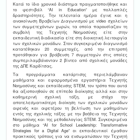
Κατά το ίδιο χρονικό διάστημα πραγματοποιήθηκε και
το φεστιβάλ “AI in Education” με πολλαπλές
δραστηριότητες. Την τελευταία ημέρα έγινε και η
ανακοίνωση Βραβείων Διαγωνισμού με video σχολείων
των συμμετεχόντων χωρών, τα οποία παρουσίαζαν τη
συμβολή της Τεχνητής Νοημοσύνης είτε στην
εκπαιδευτική διαδικασία είτε στη διοικητική λειτουργία
των σχολικών μονάδων. Στον συγκεκριμένο διαγωνισμό
κατατέθηκαν 20 συμμετοχές, από την επιτροπή
προτάθηκαν για βράβευση 7 συμμετοχών στις οποίες
συμπεριλαμβάνονταν 2 βίντεο από σχολικές μονάδες
της ΔΠΕ Καρδίτσας.
Τα προγράμματα κατάρτισης περιελάμβαναν
μαθήματα και εφαρμοσμένα εργαστήρια Τεχνητής
Νοημοσύνης και εκπαίδευσης SΤΕΜ, τον τρόπο που αυτά
θα αξιοποιηθούν σε επίπεδο διοίκησης αλλά και στην
καθημερινή σχολική τάξη, με στόχο την
αποτελεσματικότερη διοίκηση των σχολικών μονάδων
αφενός και αφετέρου τη βελτίωση των μαθημάτων
εντός της σχολικής τάξης με την βοήθεια της Τεχνητής
Νοημοσύνης και της μεθοδολογίας STEM. Συγκεκριμένα
στο μάθημα “AI for School Leadership: Transformative
Strategies for a Digital Age” οι εκπαιδευτικοί έμαθαν
πρακτικούς τρόπους για να ενσωματώσουν την Τεχνητή