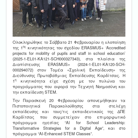
Ολοκληρώθηκε το Σάββατο 21 Φεβρουαρίου η υλοποίηση
ης
της 1
κινητικότητας του σχεδίου ERASMUS+ ‘Accredited
projects for mobility of pupils and staff in school education’
(2025-1-EL01-KA121-SCH000327343), στα πλαίσια της
Διαπίστευσης ERASMUS+ (2024-1-EL01-KA120-SCH-
000294072) στον Τομέα «Σχολική Εκπαίδευση» της
Διεύθυνσης Πρωτοβάθμιας Εκπαίδευσης Καρδίτσας. Η
η
1
κινητικότητα είχε σχέση με τον πυλώνα του
προγράμματος που αφορά την Τεχνητή Νοημοσύνη και
την εκπαίδευση SΤΕΜ.
Την Παρασκευή 20 Φεβρουαρίου απονεμήθηκαν τα
Πιστοποιητικά Παρακολούθησης στα στελέχη
εκπαίδευσης και τους/τις εκπαιδευτικούς της ΔΠΕ
Καρδίτσας που συμμετείχαν στο επιμορφωτικό
πρόγραμμα ηγεσίας “AI for School Leadership:
Transformative Strategies for a Digital Age”, και στο
πρόγραμμα “AI-Enhanced STEM Classes”.