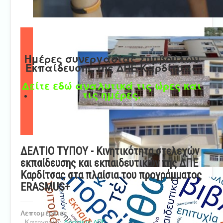
Ημέρες συνεργασίας Συμβούλων
Εκπαίδευσης της ΔΠΕ Καρδίτσας
Δείτε εδώ αναλυτικά τις ώρες και
τις ημέρες.
ΔΕΛΤΙΟ ΤΥΠΟΥ - Κινητικότητα στελεχών
εκπαίδευσης και εκπαιδευτικών της ΔΠΕ
Καρδίτσας στα πλαίσια του προγράμματος
ERASMUS+
Λεπτομέρειες
Κατηγορία:
Δράσεις ΔΠΕ