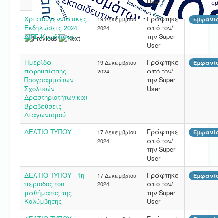
User
Χριστουγεννιάτικες
Γράφτηκε
19 Δεκεμβρίου
Εμφανίσ
Εκδηλώσεις 2024
από τον/
2024
ΔΙΠΕ Καρδίτσας
την Super
User
Ημερίδα
Γράφτηκε
19 Δεκεμβρίου
Εμφανίσ
παρουσίασης
από τον/
2024
Προγραμμάτων
την Super
Σχολικών
User
Δραστηριοτήτων και
Βραβεύσεις
Διαγωνισμού
ΔΕΛΤΙΟ ΤΥΠΟΥ
Γράφτηκε
17 Δεκεμβρίου
Εμφανίσ
από τον/
2024
την Super
User
ΔΕΛΤΙΟ ΤΥΠΟΥ - 1η
Γράφτηκε
17 Δεκεμβρίου
Εμφανίσ
περίοδος του
από τον/
2024
μαθήματος της
την Super
Κολύμβησης
User