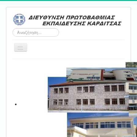
Αναζήτηση...
Εναλλαγή
πλοήγησης
Αρχική
ΔΠΕ
Τμήμα Α'
Τμήμα Β'
Τμήμα Γ'
Τμήμα Δ'
Τμήμα E'
Επικοινωνία