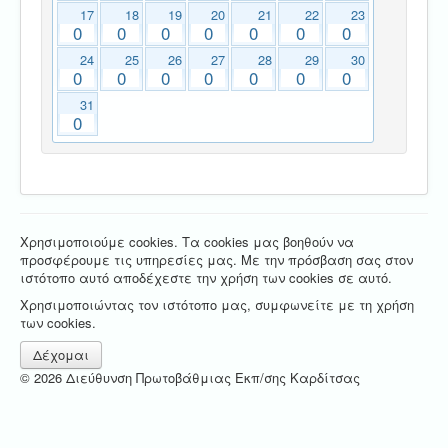
17
18
19
20
21
22
23
0
0
0
0
0
0
0
24
25
26
27
28
29
30
0
0
0
0
0
0
0
31
0
Χρησιμοποιούμε cookies. Τα cookies μας βοηθούν να
προσφέρουμε τις υπηρεσίες μας. Με την πρόσβαση σας στον
ιστότοπο αυτό αποδέχεστε την χρήση των cookies σε αυτό.
Χρησιμοποιώντας τον ιστότοπο μας, συμφωνείτε με τη χρήση
των cookies.
Δέχομαι
© 2026 Διεύθυνση Πρωτοβάθμιας Εκπ/σης Καρδίτσας