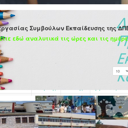
εργασίας Συμβούλων Εκπαίδευσης της ΔΠ
είτε εδώ αναλυτικά τις ώρες και τις ημέρε
Εμφάνισ
Ημερομηνία
Μεταβολής
Συντάκτης
Εμφανίσεις
ΟΥ ΕΤΟΥΣ
Γράφτηκε
12 Ιουνίου 2026
Εμφανίσεις: 1462
από τον/την
Super User
ΥΣΗΣ
Γράφτηκε
09 Ιουνίου 2026
Εμφανίσεις: 1634
από τον/την