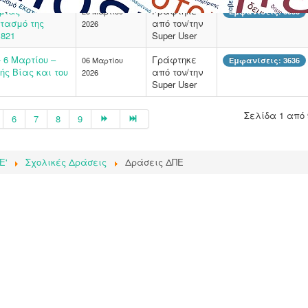
θμιας
Γράφτηκε
23 Μαρτίου
Εμφανίσεις: 3338
τασμό της
από τον/την
2026
1821
Super User
6 Μαρτίου –
Γράφτηκε
06 Μαρτίου
Εμφανίσεις: 3636
ς Βίας και του
από τον/την
2026
Super User
Σελίδα 1 από 
6
7
8
9
E'
Σχολικές Δράσεις
Δράσεις ΔΠΕ