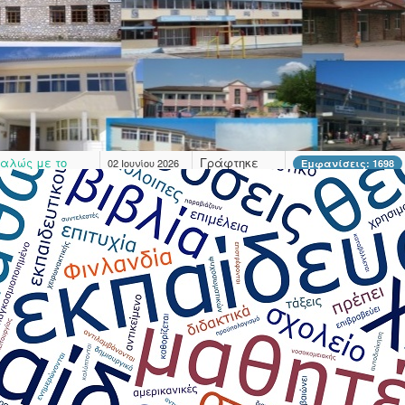
Super User
Γράφτηκε
08 Ιουνίου 2026
Εμφανίσεις: 1557
από τον/την
Super User
 εκδήλωση
Γράφτηκε
04 Ιουνίου 2026
Εμφανίσεις: 1776
ιλούν για τα
από τον/την
Super User
αλώς με το
Γράφτηκε
02 Ιουνίου 2026
Εμφανίσεις: 1698
από τον/την
Super User
οσης: Χορός-
Γράφτηκε
28 Απριλίου
Εμφανίσεις: 2758
από τον/την
2026
Super User
οσης: Χορός-
Γράφτηκε
24 Απριλίου
Εμφανίσεις: 2677
από τον/την
2026
Super User
τη Καρδίτσα –
Γράφτηκε
02 Απριλίου
Εμφανίσεις: 3327
από τον/την
2026
Super User