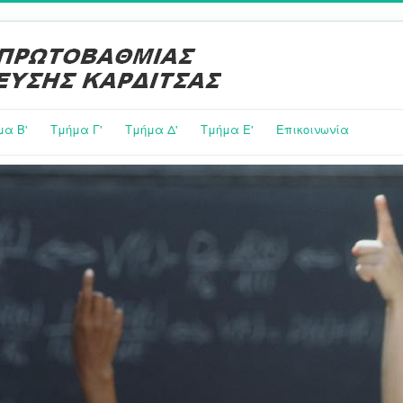
μα Β'
Τμήμα Γ'
Τμήμα Δ'
Τμήμα E'
Επικοινωνία