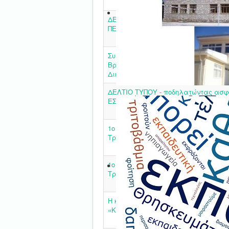
ΔΕΛΤΙΟ ΤΥΠΟΥ - ΠΑΓΚΟΣΜΙΑ ΗΜΕΡΑ
ΠΕΡΙΒΑΛΛΟΝΤΟΣ
Συμμετοχή της ΔΠΕ Καρδίτσας στην
Βράβευσης της Δράσης «Τα παιδιά μ
Δικαιώματά τους»
ΔΕΛΤΙΟ ΤΥΠΟΥ - ποδηλατώντας ασφ
ΕΣΠΑ
1ο Μαθητικό Φεστιβάλ Λαϊκής Παράδ
Τραγούδι-Δρώμενα
1o Μαθητικό Φεστιβάλ Λαϊκής Παράδ
Τραγούδι-Δρώμενα
Η καρδιά των Μαθηματικών χτυπά σ
«Κυνήγι του Θησαυρού»