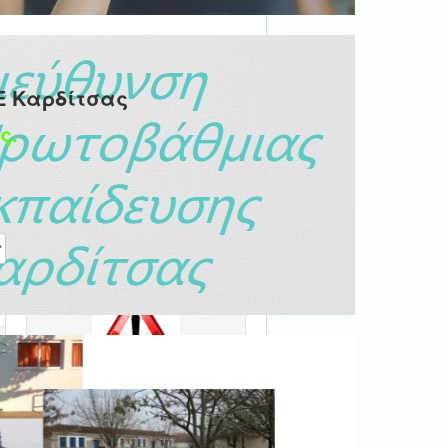
Ε Καρδίτσας
ς.
η #
Ψηφιακή βεβαίωση
εγγράφου
'Ολα τα έγγραφα προς τις
δημόσιες υπηρεσίες πρέπει
να είναι ψηφιακά
υπογεγραμμένα.