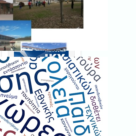
Ξεκινήστε εδώ
.
Διαβάστε την αντίστοιχη
νομοθεσία
εδώ
.
Erasmus+