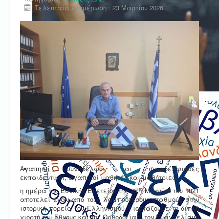
Τελευταία ενημέρωση : 23 Μαρτίου 2026
Αγαπητοί συνάδελφοι και συναδέλφισσες
εκπαιδευτικοί, αγαπητοί μαθητές και μαθήτριες,
ης
η ημέρα της Εθνικής Επετείου της 25
Μαρτίου του 1821
αποτελεί έναν από τους λαμπρότερους σταθμούς στην
ιστορική πορεία του Ελληνισμού. Γιορτάζουμε τη διπλή
γιορτή του Έθνους και της Ορθοδοξίας, τον Ευαγγελισμό