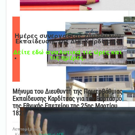
Ημέρες συνεργασίας Συμβούλων
Εκπαίδευσης της ΔΠΕ Καρδίτσας
Δείτε εδώ αναλυτικά τις ώρες και
τις ημέρες.
Μήνυμα του Διευθυντή της Πρωτοβάθμιας
Εκπαίδευσης Καρδίτσας για τον Εορτασμό
της Εθνικής Επετείου της 25ης Μαρτίου
1821
Λεπτομέρειες
Κατηγορία:
Δράσεις ΔΠΕ