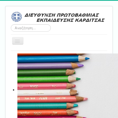
Αναζήτηση...
Εναλλαγή
πλοήγησης
Αρχική
ΔΠΕ
Τμήμα Α'
Τμήμα Β'
Τμήμα Γ'
Τμήμα Δ'
Τμήμα E'
Επικοινωνία