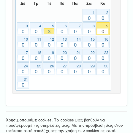
Δε
Τρ
Τε
Πε
Πα
Σα
Κυ
1
2
0
0
3
4
5
6
7
8
9
0
0
3
0
0
0
0
10
11
12
13
14
15
16
0
0
0
0
0
0
0
17
18
19
20
21
22
23
0
0
0
0
0
0
0
24
25
26
27
28
29
30
0
0
0
0
0
0
0
31
0
Χρησιμοποιούμε cookies. Τα cookies μας βοηθούν να
προσφέρουμε τις υπηρεσίες μας. Με την πρόσβαση σας στον
ιστότοπο αυτό αποδέχεστε την χρήση των cookies σε αυτό.