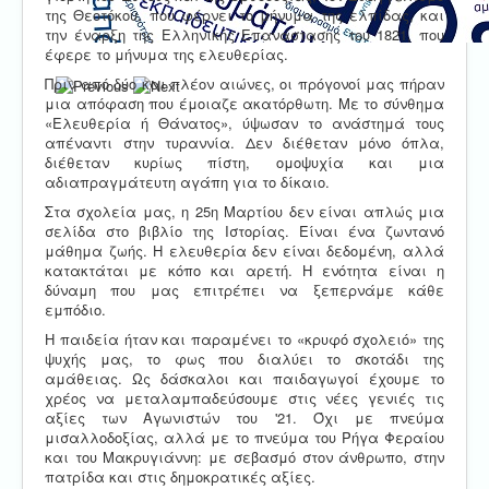
της Θεοτόκου, που φέρνει το μήνυμα της ελπίδας, και
την έναρξη της Ελληνικής Επανάστασης του 1821, που
έφερε το μήνυμα της ελευθερίας.
Πριν από δύο και πλέον αιώνες, οι πρόγονοί μας πήραν
μια απόφαση που έμοιαζε ακατόρθωτη. Με το σύνθημα
«Ελευθερία ή Θάνατος», ύψωσαν το ανάστημά τους
απέναντι στην τυραννία. Δεν διέθεταν μόνο όπλα,
διέθεταν κυρίως πίστη, ομοψυχία και μια
αδιαπραγμάτευτη αγάπη για το δίκαιο.
Στα σχολεία μας, η 25η Μαρτίου δεν είναι απλώς μια
σελίδα στο βιβλίο της Ιστορίας. Είναι ένα ζωντανό
μάθημα ζωής. Η ελευθερία δεν είναι δεδομένη, αλλά
κατακτάται με κόπο και αρετή. Η ενότητα είναι η
δύναμη που μας επιτρέπει να ξεπερνάμε κάθε
εμπόδιο.
Η παιδεία ήταν και παραμένει το «κρυφό σχολειό» της
ψυχής μας, το φως που διαλύει το σκοτάδι της
αμάθειας. Ως δάσκαλοι και παιδαγωγοί έχουμε το
χρέος να μεταλαμπαδεύσουμε στις νέες γενιές τις
αξίες των Αγωνιστών του '21. Όχι με πνεύμα
μισαλλοδοξίας, αλλά με το πνεύμα του Ρήγα Φεραίου
και του Μακρυγιάννη: με σεβασμό στον άνθρωπο, στην
πατρίδα και στις δημοκρατικές αξίες.