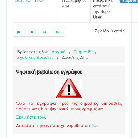
ΔΕΛΤΙΟ ΤΥΠΟΥ
Γράφτηκε
11 Δεκεμβρίου
Εμφανίσ
από τον/
2024
την Super
User
Σελίδα 8 από 9
Βρίσκεστε εδώ:
Αρχική
Τμήμα E'
Σχολικές Δράσεις
Δράσεις ΔΠΕ
Ψηφιακή βεβαίωση εγγράφου
'Ολα τα έγγραφα προς τις δημόσιες υπηρεσίες
πρέπει να είναι ψηφιακά υπογεγραμμένα.
Ξεκινήστε εδώ
.
Διαβάστε την αντίστοιχη νομοθεσία
εδώ
.