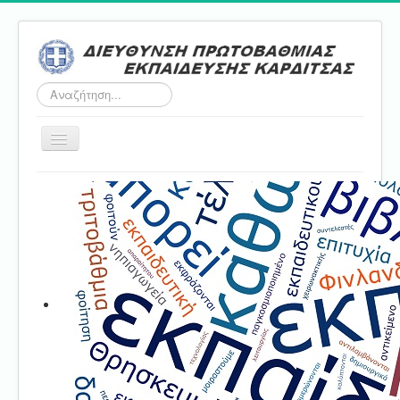
Αναζήτηση...
Εναλλαγή
πλοήγησης
Αρχική
ΔΠΕ
Τμήμα Α'
Τμήμα Β'
Τμήμα Γ'
Τμήμα Δ'
Τμήμα E'
Επικοινωνία