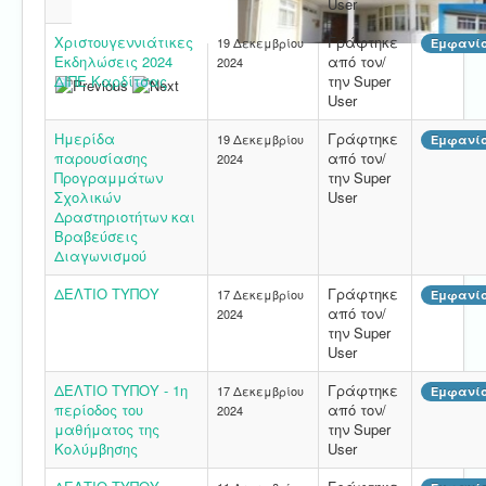
User
Χριστουγεννιάτικες
Γράφτηκε
19 Δεκεμβρίου
Εμφανίσ
Εκδηλώσεις 2024
από τον/
2024
ΔΙΠΕ Καρδίτσας
την Super
User
Ημερίδα
Γράφτηκε
19 Δεκεμβρίου
Εμφανίσ
παρουσίασης
από τον/
2024
Προγραμμάτων
την Super
Σχολικών
User
Δραστηριοτήτων και
Βραβεύσεις
Διαγωνισμού
ΔΕΛΤΙΟ ΤΥΠΟΥ
Γράφτηκε
17 Δεκεμβρίου
Εμφανίσ
από τον/
2024
την Super
User
ΔΕΛΤΙΟ ΤΥΠΟΥ - 1η
Γράφτηκε
17 Δεκεμβρίου
Εμφανίσ
περίοδος του
από τον/
2024
μαθήματος της
την Super
Κολύμβησης
User