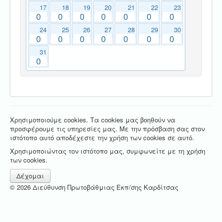
17
18
19
20
21
22
23
0
0
0
0
0
0
0
24
25
26
27
28
29
30
0
0
0
0
0
0
0
31
0
Χρησιμοποιούμε cookies. Τα cookies μας βοηθούν να
προσφέρουμε τις υπηρεσίες μας. Με την πρόσβαση σας στον
ιστότοπο αυτό αποδέχεστε την χρήση των cookies σε αυτό.
Χρησιμοποιώντας τον ιστότοπο μας, συμφωνείτε με τη χρήση
των cookies.
Δέχομαι
© 2026 Διεύθυνση Πρωτοβάθμιας Εκπ/σης Καρδίτσας