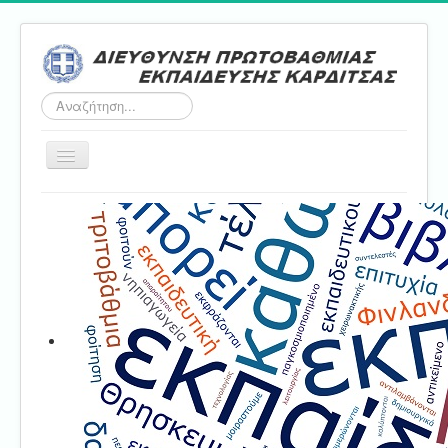
Αναζήτηση...
Εναλλαγή
πλοήγησης
Αρχική
ΔΠΕ
Τμήμα Α'
Τμήμα Β'
Τμήμα Γ'
Τμήμα Δ'
Τμήμα E'
Επικοινωνία