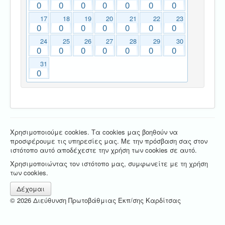
0
0
0
0
0
0
0
17
18
19
20
21
22
23
0
0
0
0
0
0
0
24
25
26
27
28
29
30
0
0
0
0
0
0
0
31
0
Χρησιμοποιούμε cookies. Τα cookies μας βοηθούν να
προσφέρουμε τις υπηρεσίες μας. Με την πρόσβαση σας στον
ιστότοπο αυτό αποδέχεστε την χρήση των cookies σε αυτό.
Χρησιμοποιώντας τον ιστότοπο μας, συμφωνείτε με τη χρήση
των cookies.
Δέχομαι
© 2026 Διεύθυνση Πρωτοβάθμιας Εκπ/σης Καρδίτσας