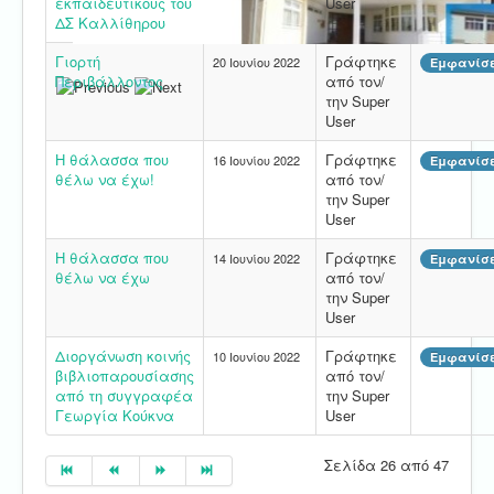
εκπαιδευτικούς του
User
ΔΣ Καλλίθηρου
Γιορτή
Γράφτηκε
20 Ιουνίου 2022
Εμφανίσε
Περιβάλλοντος
από τον/
την Super
User
Η θάλασσα που
Γράφτηκε
16 Ιουνίου 2022
Εμφανίσε
θέλω να έχω!
από τον/
την Super
User
Η θάλασσα που
Γράφτηκε
14 Ιουνίου 2022
Εμφανίσε
θέλω να έχω
από τον/
την Super
User
Διοργάνωση κοινής
Γράφτηκε
10 Ιουνίου 2022
Εμφανίσε
βιβλιοπαρουσίασης
από τον/
από τη συγγραφέα
την Super
Γεωργία Κούκνα
User
Σελίδα 26 από 47