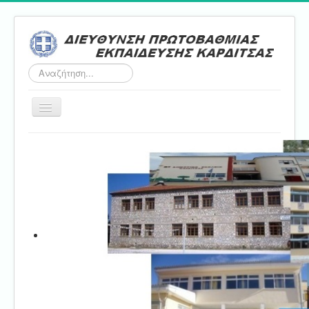
Αναζήτηση...
Εναλλαγή
πλοήγησης
Αρχική
ΔΠΕ
Τμήμα Α'
Τμήμα Β'
Τμήμα Γ'
Τμήμα Δ'
Τμήμα E'
Επικοινωνία