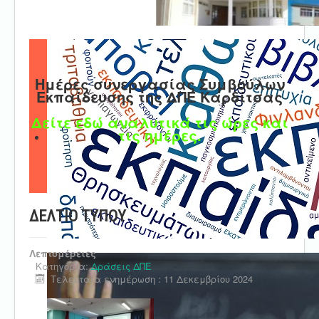
Ημέρες συνεργασίας Συμβούλων
Εκπαίδευσης της ΔΠΕ Καρδίτσας
Δείτε εδώ αναλυτικά τις ώρες και
τις ημέρες.
ΔΕΛΤΙΟ ΤΥΠΟΥ
Λεπτομέρειες
Κατηγορία:
Δράσεις ΔΠΕ
Τελευταία ενημέρωση : 11 Δεκεμβρίου 2024