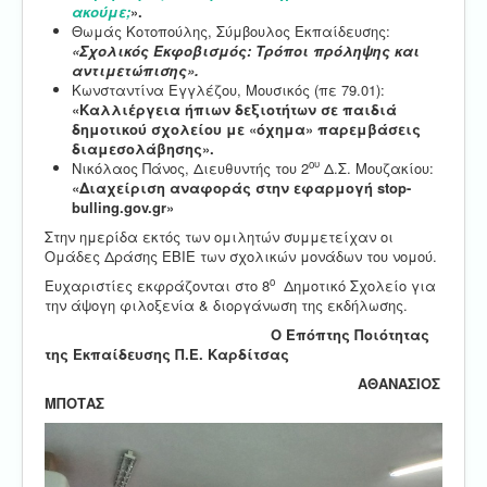
ακούμε;
».
Θωμάς Κοτοπούλης, Σύμβουλος Εκπαίδευσης:
«Σχολικός Εκφοβισμός: Τρόποι πρόληψης και
αντιμετώπισης».
Κωνσταντίνα Εγγλέζου, Μουσικός (πε 79.01):
«Καλλιέργεια ήπιων δεξιοτήτων σε παιδιά
δημοτικού σχολείου με «όχημα» παρεμβάσεις
διαμεσολάβησης».
ου
Νικόλαος Πάνος, Διευθυντής του 2
Δ.Σ. Μουζακίου:
«Διαχείριση αναφοράς στην εφαρμογή
stop
-
bulling
.
gov
.
gr
»
Στην ημερίδα εκτός των ομιλητών συμμετείχαν οι
Ομάδες Δράσης ΕΒΙΕ των σχολικών μονάδων του νομού.
ο
Ευχαριστίες εκφράζονται στο 8
Δημοτικό Σχολείο για
την άψογη φιλοξενία & διοργάνωση της εκδήλωσης.
Ο Επόπτης Ποιότητας
της Εκπαίδευσης Π.Ε. Καρδίτσας
ΑΘΑΝΑΣΙΟΣ
ΜΠΟΤΑΣ