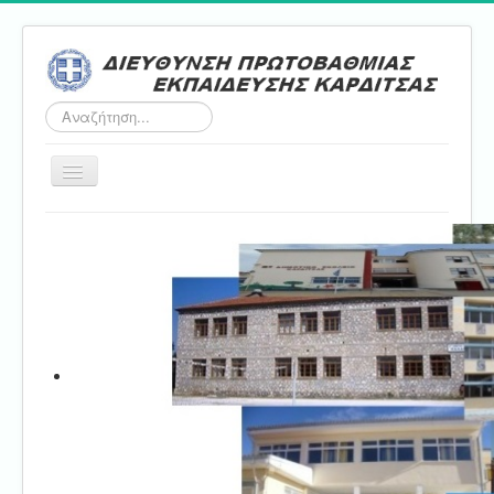
Αναζήτηση...
Εναλλαγή
πλοήγησης
Αρχική
ΔΠΕ
Τμήμα Α'
Τμήμα Β'
Τμήμα Γ'
Τμήμα Δ'
Τμήμα E'
Επικοινωνία