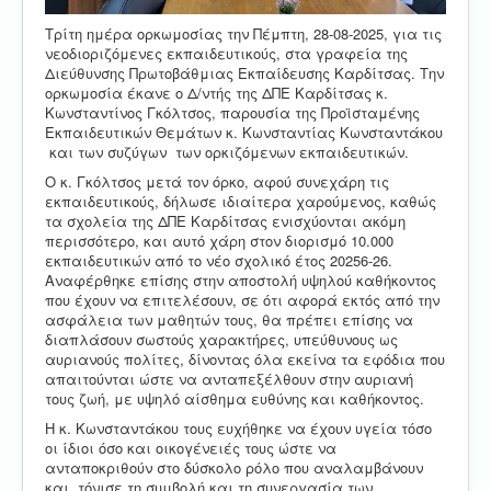
Τρίτη ημέρα ορκωμοσίας την Πέμπτη, 28-08-2025, για τις
νεοδιοριζόμενες εκπαιδευτικούς, στα γραφεία της
Διεύθυνσης Πρωτοβάθμιας Εκπαίδευσης Καρδίτσας. Την
ορκωμοσία έκανε ο Δ/ντής της ΔΠΕ Καρδίτσας κ.
Κωνσταντίνος Γκόλτσος, παρουσία της Προϊσταμένης
Εκπαιδευτικών Θεμάτων κ. Κωνσταντίας Κωνσταντάκου
και των συζύγων των ορκιζόμενων εκπαιδευτικών.
Ο κ. Γκόλτσος μετά τον όρκο, αφού συνεχάρη τις
εκπαιδευτικούς, δήλωσε ιδιαίτερα χαρούμενος, καθώς
τα σχολεία της ΔΠΕ Καρδίτσας ενισχύονται ακόμη
περισσότερο, και αυτό χάρη στον διορισμό 10.000
εκπαιδευτικών από το νέο σχολικό έτος 20256-26.
Αναφέρθηκε επίσης στην αποστολή υψηλού καθήκοντος
που έχουν να επιτελέσουν, σε ότι αφορά εκτός από την
ασφάλεια των μαθητών τους, θα πρέπει επίσης να
διαπλάσουν σωστούς χαρακτήρες, υπεύθυνους ως
αυριανούς πολίτες, δίνοντας όλα εκείνα τα εφόδια που
απαιτούνται ώστε να ανταπεξέλθουν στην αυριανή
τους ζωή, με υψηλό αίσθημα ευθύνης και καθήκοντος.
Η κ. Κωνσταντάκου τους ευχήθηκε να έχουν υγεία τόσο
οι ίδιοι όσο και οικογένειές τους ώστε να
ανταποκριθούν στο δύσκολο ρόλο που αναλαμβάνουν
και τόνισε τη συμβολή και τη συνεργασία των