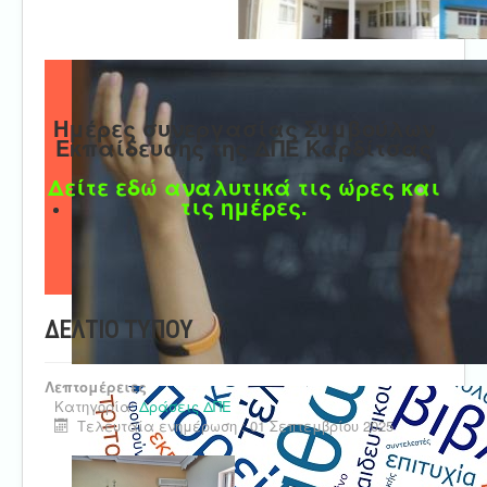
Ημέρες συνεργασίας Συμβούλων
Εκπαίδευσης της ΔΠΕ Καρδίτσας
Δείτε εδώ αναλυτικά τις ώρες και
τις ημέρες.
ΔΕΛΤΙΟ ΤΥΠΟΥ
Λεπτομέρειες
Κατηγορία:
Δράσεις ΔΠΕ
Τελευταία ενημέρωση : 01 Σεπτεμβρίου 2025