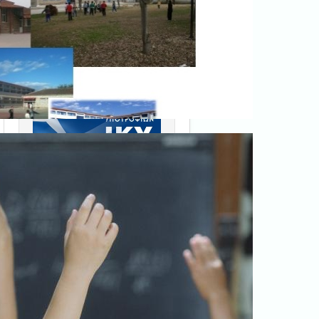
Ξεκινήστε εδώ
.
Διαβάστε την αντίστοιχη
νομοθεσία
εδώ
.
Erasmus+
9