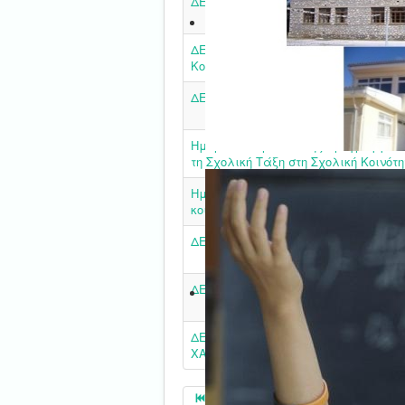
ΔΕΛΤΙΟ ΤΥΠΟΥ - Τεχνολογία και Εκ
ΔΕΛΤΙΟ ΤΥΠΟΥ - Λήξη Προγράμματο
Κολύμβησης
ΔΕΛΤΙΟ ΤΥΠΟΥ
Ημερίδα παρουσίασης προγραμμάτ
τη Σχολική Τάξη στη Σχολική Κοινότ
Ημερίδα "Από τη σχολική τάξη στη σ
κοινότητα"
ΔΕΛΤΙΟ ΤΥΠΟΥ
ΔΕΛΤΙΟ ΤΥΠΟΥ
ΔΕΛΤΙΟ ΤΥΠΟΥ - ΕΞΕΤΑΣΕΙΣ ΔΙΑΓΝ
ΧΑΡΑΚΤΗΡΑ
1
2
3
4
5