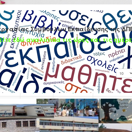
εργασίας Συμβούλων Εκπαίδευσης της ΔΠ
είτε εδώ αναλυτικά τις ώρες και τις ημέρε
Εμφάνισ
Ημερομηνία
Μεταβολής
Συντάκτης
Εμφανίσεις
Γράφτηκε από
01 Σεπτεμβρίου
Εμφανίσεις: 6307
τον/την Super User
2025
Γράφτηκε από
26 Αυγούστου
Εμφανίσεις: 6605
τον/την Super User
2025